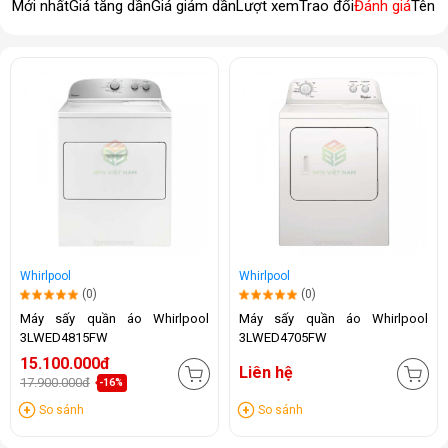
Mới nhất
Giá tăng dần
Giá giảm dần
Lượt xem
Trao đổi
Đánh giá
Tên 
Whirlpool
Whirlpool
(0)
(0)
Máy sấy quần áo Whirlpool
Máy sấy quần áo Whirlpool
3LWED4815FW
3LWED4705FW
15.100.000đ
Liên hệ
17.900.000đ
-16%
So sánh
So sánh