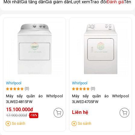
Mới nhất
Giá tăng dần
Giá giảm dần
Lượt xem
Trao đổi
Đánh giá
Tên 
Whirlpool
Whirlpool
(0)
(0)
Máy sấy quần áo Whirlpool
Máy sấy quần áo Whirlpool
3LWED4815FW
3LWED4705FW
15.100.000đ
Liên hệ
17.900.000đ
-16%
So sánh
So sánh