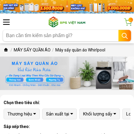
...
MÁY SẤY QUẦN ÁO
Máy sấy quần áo Whirlpool
Chọn theo tiêu chí:
Thương hiệu
Sản xuất tại
Khối lượng sấy
Loạ
Sắp xếp theo: