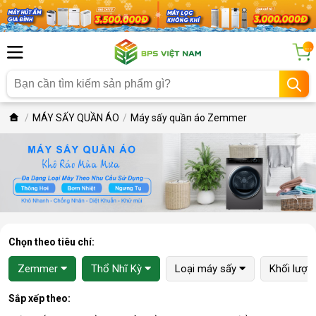
...
MÁY SẤY QUẦN ÁO
Máy sấy quần áo Zemmer
Chọn theo tiêu chí:
Zemmer
Thổ Nhĩ Kỳ
Loại máy sấy
Khối lượn
Sắp xếp theo: