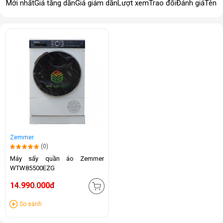
Mới nhất
Giá tăng dần
Giá giảm dần
Lượt xem
Trao đổi
Đánh giá
Tên 
Zemmer
(0)
Máy sấy quần áo Zemmer
WTW85500EZG
14.990.000đ
So sánh