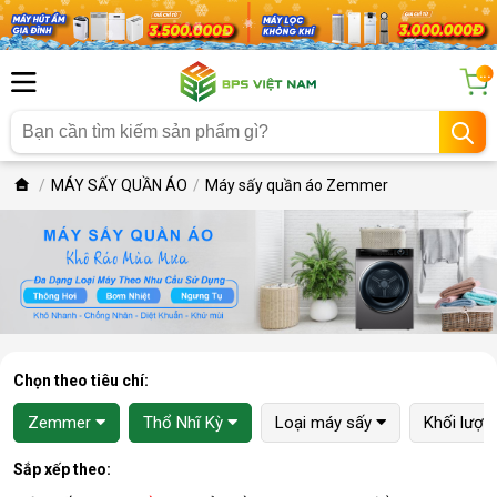
...
MÁY SẤY QUẦN ÁO
Máy sấy quần áo Zemmer
Chọn theo tiêu chí:
Zemmer
Thổ Nhĩ Kỳ
Loại máy sấy
Khối lượn
Sắp xếp theo: