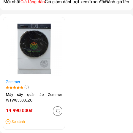
Mới nhất
Giá tăng dần
Giá giảm dần
Lượt xem
Trao đổi
Đánh giá
Tên 
Zemmer
(0)
Máy sấy quần áo Zemmer
WTW85500EZG
14.990.000đ
So sánh