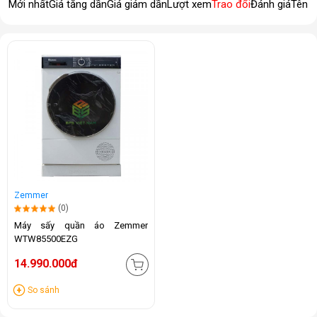
Mới nhất
Giá tăng dần
Giá giảm dần
Lượt xem
Trao đổi
Đánh giá
Tên 
Zemmer
(0)
Máy sấy quần áo Zemmer
WTW85500EZG
14.990.000đ
So sánh