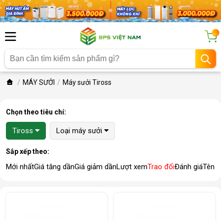
...
MÁY SƯỞI
Máy sưởi Tiross
Chọn theo tiêu chí:
Tiross
Loại máy sưởi
Sắp xếp theo:
Mới nhất
Giá tăng dần
Giá giảm dần
Lượt xem
Trao đổi
Đánh giá
Tên 