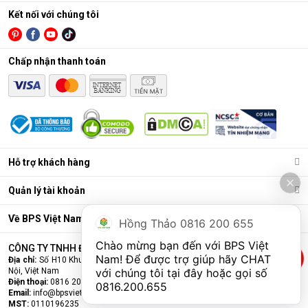
Kết nối với chúng tôi
Chấp nhận thanh toán
Hỗ trợ khách hàng
Quản lý tài khoản
Về BPS Việt Nam
Hồng Thảo 0816 200 655
Chào mừng bạn đến với BPS Việt 
CÔNG TY TNHH ĐẦU TƯ VÀ THƯƠNG MẠI BPS VIỆT NAM
Nam! Để được trợ giúp hãy CHAT 
Địa chỉ:
Số H10 Khu đấu giá Ngô Thì Nhậm, Phường Hà Đông, Thành phố Hà
Nội, Việt Nam
với chúng tôi tại đây hoặc gọi số 
Điện thoại:
0816 200 655
0816.200.655
Email:
info@bpsvietnam.vn
MST:
0110196235