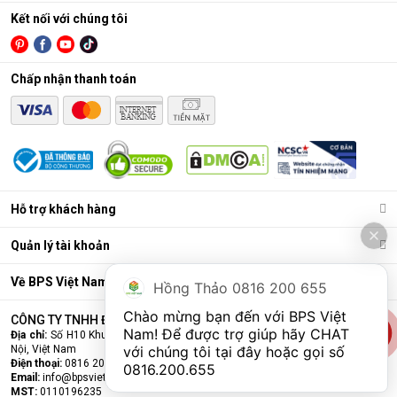
Kết nối với chúng tôi
Chấp nhận thanh toán
Hỗ trợ khách hàng
Quản lý tài khoản
Về BPS Việt Nam
Hồng Thảo 0816 200 655
Chào mừng bạn đến với BPS Việt 
CÔNG TY TNHH ĐẦU TƯ VÀ THƯƠNG MẠI BPS VIỆT NAM
Nam! Để được trợ giúp hãy CHAT 
Địa chỉ:
Số H10 Khu đấu giá Ngô Thì Nhậm, Phường Hà Đông, Thành phố Hà
Nội, Việt Nam
với chúng tôi tại đây hoặc gọi số 
Điện thoại:
0816 200 655
0816.200.655
Email:
info@bpsvietnam.vn
MST:
0110196235