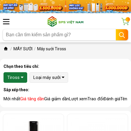
...
MÁY SƯỞI
Máy sưởi Tiross
Chọn theo tiêu chí:
Tiross
Loại máy sưởi
Sắp xếp theo:
Mới nhất
Giá tăng dần
Giá giảm dần
Lượt xem
Trao đổi
Đánh giá
Tên 