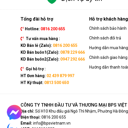
Tổng đài hỗ trợ
Hỗ trợ khách hàng
Chính sách bảo hành
Hotline:
0816 200 655
Chính sách đổi trả
Tư vấn mua hàng :
KD Bán lẻ (Zalo):
0816 200 655
Hướng dẫn mua hàng 
KD Bán buôn1(Zalo):
0878 229 666
Chính sách giao hàng
KD Bán buôn2(Zalo):
0947 292 666
Hướng dẫn thanh toá
Gọi hỗ trợ :
HT Đơn hàng:
02 439 879 997
HT Kỹ thuật:
0813 500 650
CÔNG TY TNHH ĐẦU TƯ VÀ THƯƠNG MẠI BPS VIỆ
Địa chỉ:
Số H10 Khu đấu giá Ngô Thì Nhậm, Phường Hà Đông,
Điện thoại:
0816 200 655
Email:
info@bpsvietnam.vn