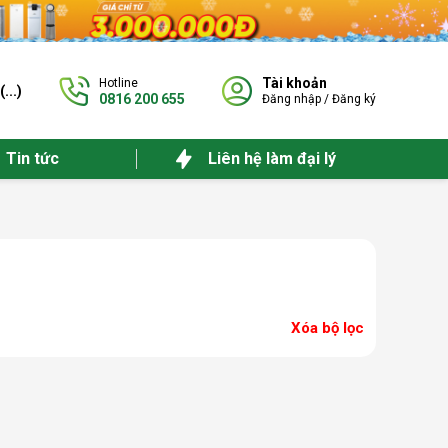
Tài khoản
Hotline
(
...
)
0816 200 655
Đăng nhập
/
Đăng ký
Tin tức
Liên hệ làm đại lý
Xóa bộ lọc