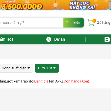
...
Tìm kiếm
Giỏ hàng
hẩm Hot
Dự án
Công suất điện
Dưới 1 lít
dần
Lượt xem
Trao đổi
Đánh giá
Tên A->Z
Còn hàng (Xóa)