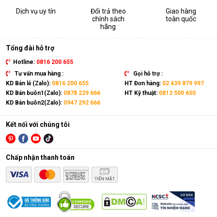
Dịch vụ uy tín
Đổi trả theo
Giao hàng
chính sách
toàn quốc
hãng
Tổng đài hỗ trợ
Hotline:
0816 200 655
Tư vấn mua hàng :
Gọi hỗ trợ :
KD Bán lẻ (Zalo):
0816 200 655
HT Đơn hàng:
02 439 879 997
KD Bán buôn1(Zalo):
0878 229 666
HT Kỹ thuật:
0813 500 650
KD Bán buôn2(Zalo):
0947 292 666
Kết nối với chúng tôi
Chấp nhận thanh toán