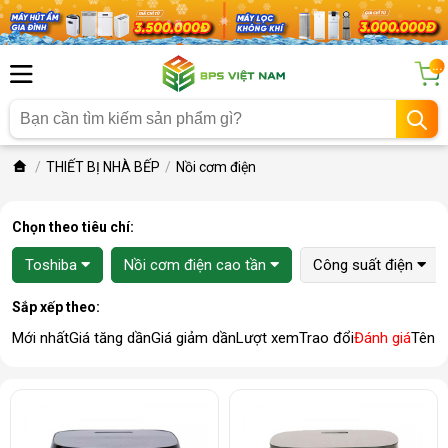
...
THIẾT BỊ NHÀ BẾP
Nồi cơm điện
Chọn theo tiêu chí:
Toshiba
Nồi cơm điện cao tần
Công suất điện
Sắp xếp theo:
Mới nhất
Giá tăng dần
Giá giảm dần
Lượt xem
Trao đổi
Đánh giá
Tên 