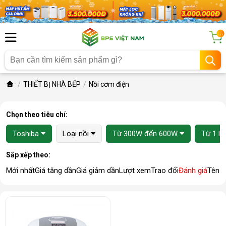
...
THIẾT BỊ NHÀ BẾP
Nồi cơm điện
Chọn theo tiêu chí:
Toshiba
Loại nồi
Từ 300W đến 600W
Từ 1 lít
Sắp xếp theo:
Mới nhất
Giá tăng dần
Giá giảm dần
Lượt xem
Trao đổi
Đánh giá
Tên 