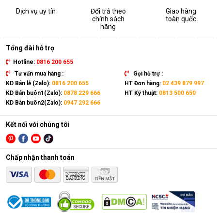
Dịch vụ uy tín
Đổi trả theo
Giao hàng
chính sách
toàn quốc
hãng
Tổng đài hỗ trợ
Hotline:
0816 200 655
Tư vấn mua hàng :
Gọi hỗ trợ :
KD Bán lẻ (Zalo):
0816 200 655
HT Đơn hàng:
02 439 879 997
KD Bán buôn1(Zalo):
0878 229 666
HT Kỹ thuật:
0813 500 650
KD Bán buôn2(Zalo):
0947 292 666
Kết nối với chúng tôi
Chấp nhận thanh toán