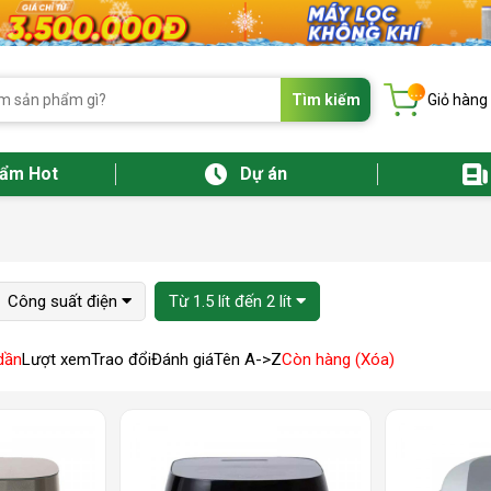
...
Tìm kiếm
Giỏ hàng
hẩm Hot
Dự án
Công suất điện
Từ 1.5 lít đến 2 lít
dần
Lượt xem
Trao đổi
Đánh giá
Tên A->Z
Còn hàng (Xóa)