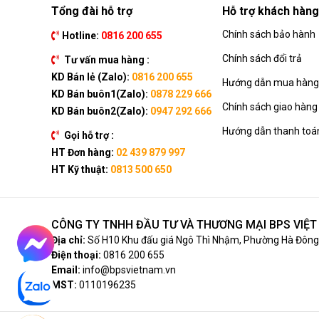
Tổng đài hỗ trợ
Hỗ trợ khách hàng
Chính sách bảo hành
Hotline:
0816 200 655
Chính sách đổi trả
Tư vấn mua hàng :
KD Bán lẻ (Zalo):
0816 200 655
Hướng dẫn mua hàng 
KD Bán buôn1(Zalo):
0878 229 666
Chính sách giao hàng
KD Bán buôn2(Zalo):
0947 292 666
Hướng dẫn thanh toá
Gọi hỗ trợ :
HT Đơn hàng:
02 439 879 997
HT Kỹ thuật:
0813 500 650
CÔNG TY TNHH ĐẦU TƯ VÀ THƯƠNG MẠI BPS VIỆ
Địa chỉ:
Số H10 Khu đấu giá Ngô Thì Nhậm, Phường Hà Đông,
Điện thoại:
0816 200 655
Email:
info@bpsvietnam.vn
MST:
0110196235