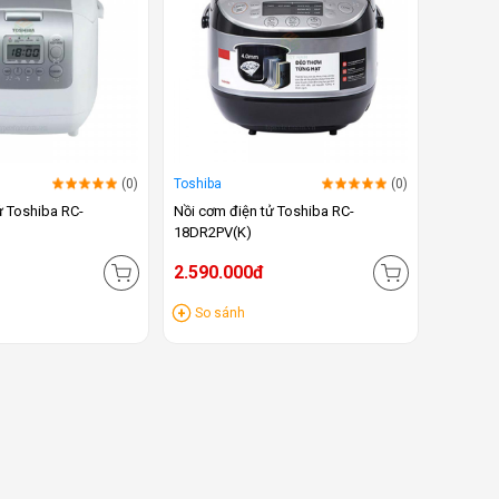
(0)
Toshiba
(0)
ử Toshiba RC-
Nồi cơm điện tử Toshiba RC-
18DR2PV(K)
2.590.000đ
So sánh