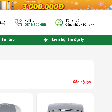
Tài khoản
Hotline
(
...
)
0816 200 655
Đăng nhập
/
Đăng ký
Tin tức
Liên hệ làm đại lý
Xóa bộ lọc