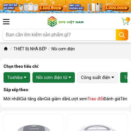
...
THIẾT BỊ NHÀ BẾP
Nồi cơm điện
Chọn theo tiêu chí:
Toshiba
Nồi cơm điện tử
Công suất điện
Từ 1
Sắp xếp theo:
Mới nhất
Giá tăng dần
Giá giảm dần
Lượt xem
Trao đổi
Đánh giá
Tên 