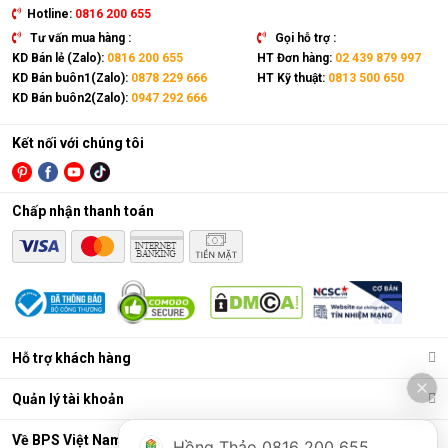
Hotline:
0816 200 655
Tư vấn mua hàng :
Gọi hỗ trợ :
KD Bán lẻ (Zalo):
0816 200 655
HT Đơn hàng:
02 439 879 997
KD Bán buôn1(Zalo):
0878 229 666
HT Kỹ thuật:
0813 500 650
KD Bán buôn2(Zalo):
0947 292 666
Kết nối với chúng tôi
Chấp nhận thanh toán
Hỗ trợ khách hàng
Quản lý tài khoản
Về BPS Việt Nam
Hồng Thảo 0816 200 655