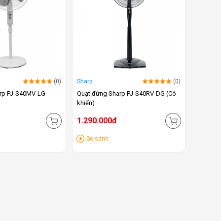
(0)
Sharp
(0)
rp PJ-S40MV-LG
Quạt đứng Sharp PJ-S40RV-DG (Có
khiển)
1.290.000đ
So sánh