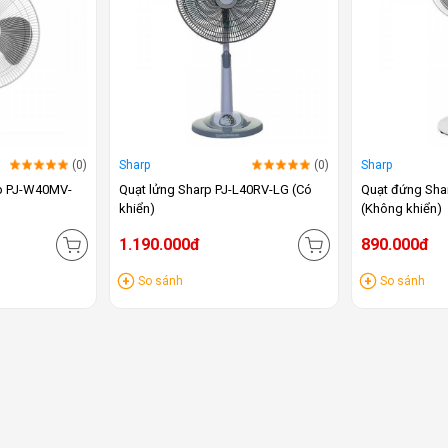
(0)
Sharp
(0)
Sharp
rp PJ-W40MV-
Quạt lửng Sharp PJ-L40RV-LG (Có
Quạt đứng Sha
khiển)
(Không khiển)
1.190.000đ
890.000đ
So sánh
So sánh