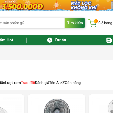
...
Tìm kiếm
Giỏ hàng
hẩm Hot
Dự án
dần
Lượt xem
Trao đổi
Đánh giá
Tên A->Z
Còn hàng