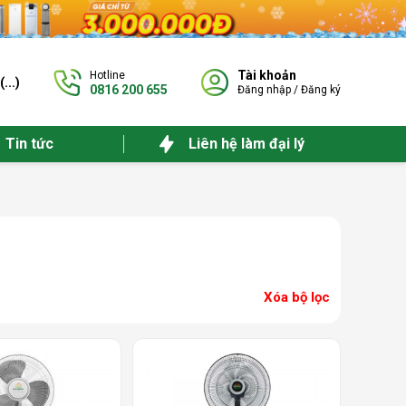
Tài khoản
Hotline
(
...
)
0816 200 655
Đăng nhập
/
Đăng ký
Tin tức
Liên hệ làm đại lý
Xóa bộ lọc