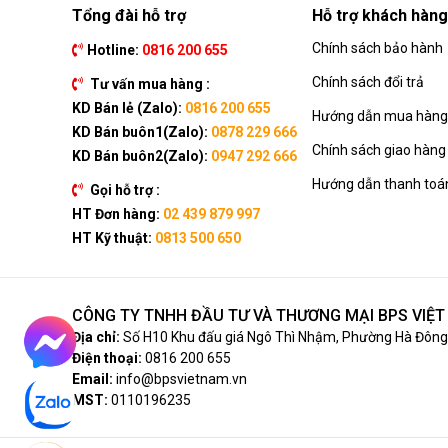
Tổng đài hỗ trợ
Hỗ trợ khách hàng
Chính sách bảo hành
Hotline:
0816 200 655
Chính sách đổi trả
Tư vấn mua hàng :
KD Bán lẻ (Zalo):
0816 200 655
Hướng dẫn mua hàng 
KD Bán buôn1(Zalo):
0878 229 666
Chính sách giao hàng
KD Bán buôn2(Zalo):
0947 292 666
Hướng dẫn thanh toá
Gọi hỗ trợ :
HT Đơn hàng:
02 439 879 997
HT Kỹ thuật:
0813 500 650
CÔNG TY TNHH ĐẦU TƯ VÀ THƯƠNG MẠI BPS VIỆ
Địa chỉ:
Số H10 Khu đấu giá Ngô Thì Nhậm, Phường Hà Đông,
Điện thoại:
0816 200 655
Email:
info@bpsvietnam.vn
MST:
0110196235