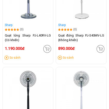
Sharp
Sharp
(0)
(0)
Quạt lửng Sharp PJ-L40RV-LG
Quạt đứng Sharp PJ-S40MV-LG
(Có khiển)
(Không khiển)
1.190.000đ
890.000đ
So sánh
So sánh