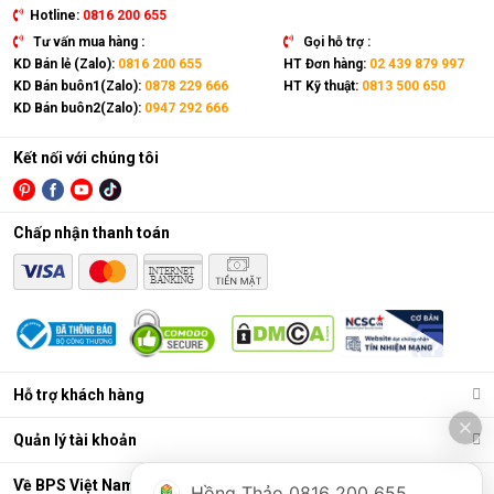
Hotline:
0816 200 655
Tư vấn mua hàng :
Gọi hỗ trợ :
KD Bán lẻ (Zalo):
0816 200 655
HT Đơn hàng:
02 439 879 997
KD Bán buôn1(Zalo):
0878 229 666
HT Kỹ thuật:
0813 500 650
KD Bán buôn2(Zalo):
0947 292 666
Kết nối với chúng tôi
Chấp nhận thanh toán
Hỗ trợ khách hàng
Quản lý tài khoản
Về BPS Việt Nam
Hồng Thảo 0816 200 655