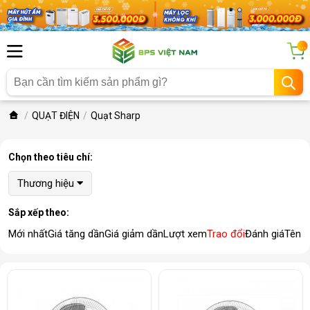
...
QUẠT ĐIỆN
Quạt Sharp
Chọn theo tiêu chí:
Thương hiệu
Sắp xếp theo:
Mới nhất
Giá tăng dần
Giá giảm dần
Lượt xem
Trao đổi
Đánh giá
Tên 