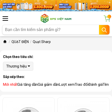
...
QUẠT ĐIỆN
Quạt Sharp
Chọn theo tiêu chí:
Thương hiệu
Sắp xếp theo:
Mới nhất
Giá tăng dần
Giá giảm dần
Lượt xem
Trao đổi
Đánh giá
Tên 