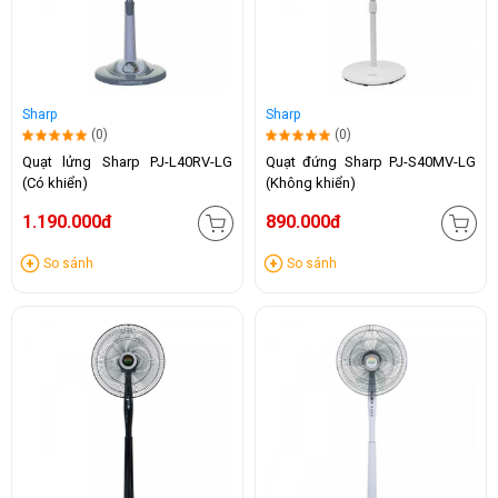
Sharp
Sharp
(0)
(0)
Quạt lửng Sharp PJ-L40RV-LG
Quạt đứng Sharp PJ-S40MV-LG
(Có khiển)
(Không khiển)
1.190.000đ
890.000đ
So sánh
So sánh