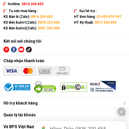
Hotline:
0816 200 655
Tư vấn mua hàng :
Gọi hỗ trợ :
KD Bán lẻ (Zalo):
0816 200 655
HT Đơn hàng:
02 439 879 997
KD Bán buôn1(Zalo):
0878 229 666
HT Kỹ thuật:
0813 500 650
KD Bán buôn2(Zalo):
0947 292 666
Kết nối với chúng tôi
Chấp nhận thanh toán
Hỗ trợ khách hàng
Quản lý tài khoản
Về BPS Việt Nam
Hồng Thảo 0816 200 655