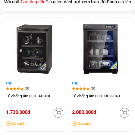
Mới nhất
Giá tăng dần
Giá giảm dần
Lượt xem
Trao đổi
Đánh giá
Tên 
FujiE
FujiE
(0)
(0)
Tủ chống ẩm FujiE AD-030
Tủ chống ẩm FujiE DHC-040
1.730.000đ
2.080.000đ
So sánh
So sánh