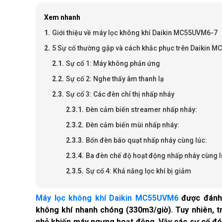
Xem nhanh
Giới thiệu về máy lọc không khí Daikin MC55UVM6-7
5 Sự cố thường gặp và cách khắc phục trên Daikin
Sự cố 1: Máy không phản ứng
Sự cố 2: Nghe thấy âm thanh lạ
Sự cố 3: Các đèn chỉ thị nhấp nháy
Đèn cảm biến streamer nhấp nháy:
Đèn cảm biến mùi nhấp nháy:
Bốn đèn báo quạt nhấp nháy cùng lúc:
Ba đèn chế độ hoạt động nhấp nháy cùng l
Sự cố 4: Khả năng lọc khí bị giảm
Máy lọc không khí Daikin MC55UVM6
được đánh g
không khí nhanh chóng (330m3/giờ). Tuy nhiên, t
nhỏ khiến máy ngưng hoạt động. Vậy các sự cố đó 