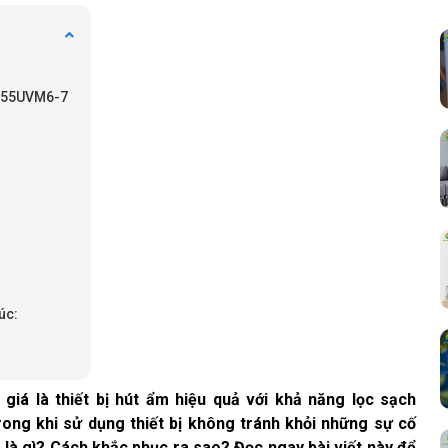
 MC55UVM6-7
úc:
iá là thiết bị hút ẩm hiệu quả với khả năng lọc sạch
rong khi sử dụng thiết bị không tránh khỏi những sự cố
là gì? Cách khắc phục ra sao? Đọc ngay bài viết này để