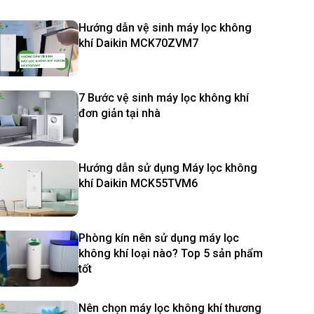
Hướng dẫn vệ sinh máy lọc không
khí Daikin MCK70ZVM7
7 Bước vệ sinh máy lọc không khí
đơn giản tại nhà
Hướng dẫn sử dụng Máy lọc không
khí Daikin MCK55TVM6
Phòng kín nên sử dụng máy lọc
không khí loại nào? Top 5 sản phẩm
tốt
Nên chọn máy lọc không khí thương