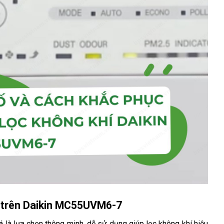
c trên Daikin MC55UVM6-7
à lựa chọn thông minh, dễ sử dụng giúp lọc không khí hiệu 