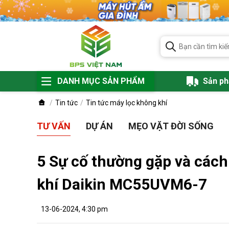
DANH MỤC SẢN PHẨM
Sản p
Tin tức
Tin tức máy lọc không khí
TƯ VẤN
DỰ ÁN
MẸO VẶT ĐỜI SỐNG
5 Sự cố thường gặp và cách
khí Daikin MC55UVM6-7
13-06-2024, 4:30 pm