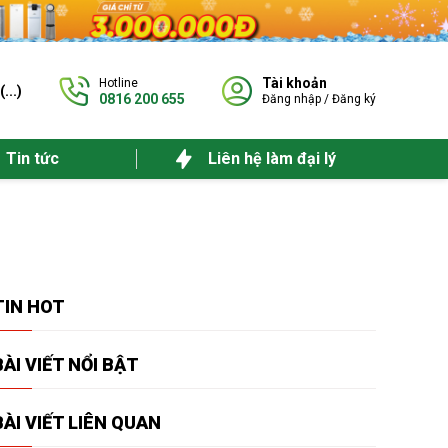
Tài khoản
Hotline
(
...
)
0816 200 655
Đăng nhập
/
Đăng ký
Tin tức
Liên hệ làm đại lý
TIN
HOT
BÀI VIẾT
NỔI BẬT
BÀI VIẾT
LIÊN QUAN