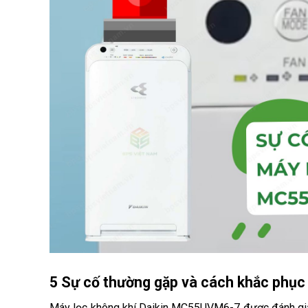
5
 Sự cố thường gặp và cách khắc phụ
Máy lọc không khí Daikin MC55UVM6-7 được đánh giá l