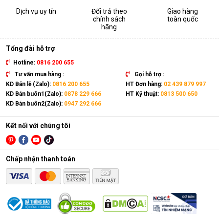
Dịch vụ uy tín
Đổi trả theo
Giao hàng
chính sách
toàn quốc
hãng
Tổng đài hỗ trợ
Hotline:
0816 200 655
Tư vấn mua hàng :
Gọi hỗ trợ :
KD Bán lẻ (Zalo):
0816 200 655
HT Đơn hàng:
02 439 879 997
KD Bán buôn1(Zalo):
0878 229 666
HT Kỹ thuật:
0813 500 650
KD Bán buôn2(Zalo):
0947 292 666
Kết nối với chúng tôi
Chấp nhận thanh toán