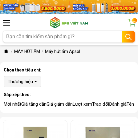
...
MÁY HÚT ẨM
Máy hút ẩm Apsol
Chọn theo tiêu chí:
Thương hiệu
Sắp xếp theo:
Mới nhất
Giá tăng dần
Giá giảm dần
Lượt xem
Trao đổi
Đánh giá
Tên 