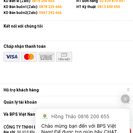
KD Bán lẻ (Zalo):
0816 200 655
HT Đơn hàng:
02 439 879 997
KD Bán buôn1(Zalo):
0878 229 666
HT Kỹ thuật:
0813 500 650
KD Bán buôn2(Zalo):
0947 292 666
Kết nối với chúng tôi
Chấp nhận thanh toán
Hỗ trợ khách hàng
Quản lý tài khoản
Về BPS Việt Nam
Hồng Thảo 0816 200 655
Chào mừng bạn đến với BPS Việt 
CÔNG TY TNHH ĐẦU TƯ VÀ THƯƠNG MẠI BPS VIỆT NAM
Nam! Để được trợ giúp hãy CHAT 
Địa chỉ:
Số H10 Khu đấu giá Ngô Thì Nhậm, Phường Hà Đông, Thành phố Hà