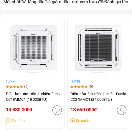
Mới nhất
Giá tăng dần
Giá giảm dần
Lượt xem
Trao đổi
Đánh giá
Tên 
Funiki
Funiki
(0)
(0)
Điều hòa âm trần 1 chiều Funiki
Điều hòa âm trần 1 chiều Funiki
CC18MMC1 (18.000BTU)
CC24MMC1 (24.000BTU)
14.880.000đ
18.650.000đ
So sánh
So sánh