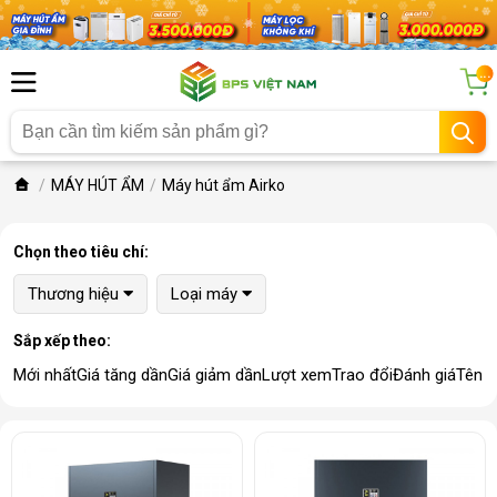
...
MÁY HÚT ẨM
Máy hút ẩm Airko
Chọn theo tiêu chí:
Thương hiệu
Loại máy
Sắp xếp theo:
Mới nhất
Giá tăng dần
Giá giảm dần
Lượt xem
Trao đổi
Đánh giá
Tên 