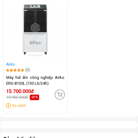
Airko
(0)
Máy hút ẩm công nghiệp Airko
ERS-8130L (130 Lít/24h)
15.700.000đ
19.950.000đ
-21%
So sánh