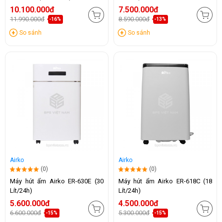
10.100.000đ
7.500.000đ
11.990.000đ
8.590.000đ
-16%
-13%
So sánh
So sánh
Airko
Airko
(0)
(0)
Máy hút ẩm Airko ER-630E (30
Máy hút ẩm Airko ER-618C (18
Lít/24h)
Lít/24h)
5.600.000đ
4.500.000đ
6.600.000đ
5.300.000đ
-15%
-15%