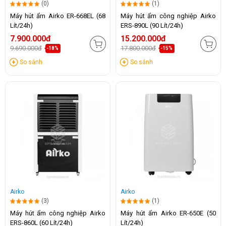
(0)
(1)
Máy hút ẩm Airko ER-668EL (68
Máy hút ẩm công nghiệp Airko
Lít/24h)
ERS-890L (90 Lít/24h)
7.900.000đ
15.200.000đ
9.690.000đ
17.800.000đ
-18%
-15%
So sánh
So sánh
Airko
Airko
(3)
(1)
Máy hút ẩm công nghiệp Airko
Máy hút ẩm Airko ER-650E (50
ERS-860L (60 Lít/24h)
Lít/24h)