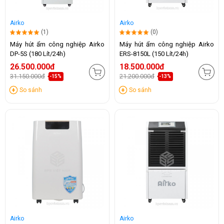
Airko
Airko
(1)
(0)
Máy hút ẩm công nghiệp Airko
Máy hút ẩm công nghiệp Airko
DP-5S (180 Lít/24h)
ERS-8150L (150 Lít/24h)
26.500.000đ
18.500.000đ
31.150.000đ
21.200.000đ
-15%
-13%
So sánh
So sánh
Airko
Airko