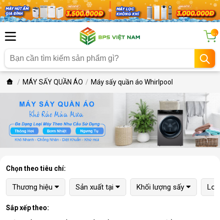
...
MÁY SẤY QUẦN ÁO
Máy sấy quần áo Whirlpool
Chọn theo tiêu chí:
Thương hiệu
Sản xuất tại
Khối lượng sấy
Loạ
Sắp xếp theo: