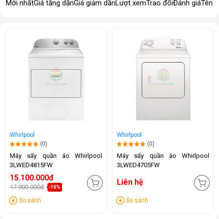
Mới nhất
Giá tăng dần
Giá giảm dần
Lượt xem
Trao đổi
Đánh giá
Tên 
Whirlpool
Whirlpool
(0)
(0)
Máy sấy quần áo Whirlpool
Máy sấy quần áo Whirlpool
3LWED4815FW
3LWED4705FW
15.100.000đ
Liên hệ
17.900.000đ
-16%
So sánh
So sánh