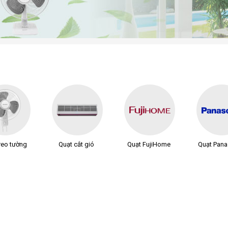
reo tường
Quạt cắt gió
Quạt FujiHome
Quạt Pana