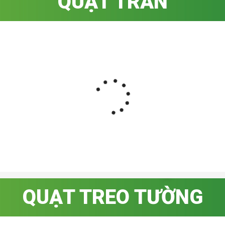
QUẠT TRẦN
QUẠT TREO TƯỜNG