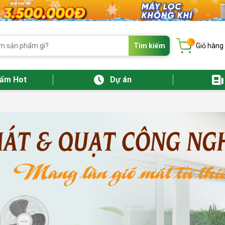
...
Tìm kiếm
Giỏ hàng
hẩm Hot
Dự án