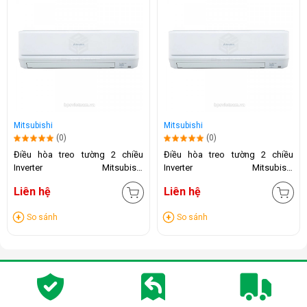
Mitsubishi
Mitsubishi
(0)
(0)
Điều hòa treo tường 2 chiều
Điều hòa treo tường 2 chiều
Inverter Mitsubishi
Inverter Mitsubishi
SRK/SRC35ZSPS-W5
SRK/SRC50ZSPS-W5
Liên hệ
Liên hệ
(12.000BTU)
(12.000BTU)
So sánh
So sánh