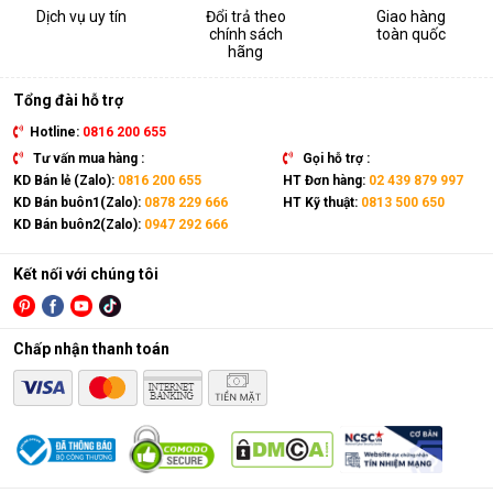
Dịch vụ uy tín
Đổi trả theo
Giao hàng
chính sách
toàn quốc
hãng
Tổng đài hỗ trợ
Hotline:
0816 200 655
Tư vấn mua hàng :
Gọi hỗ trợ :
KD Bán lẻ (Zalo):
0816 200 655
HT Đơn hàng:
02 439 879 997
KD Bán buôn1(Zalo):
0878 229 666
HT Kỹ thuật:
0813 500 650
KD Bán buôn2(Zalo):
0947 292 666
Kết nối với chúng tôi
Chấp nhận thanh toán