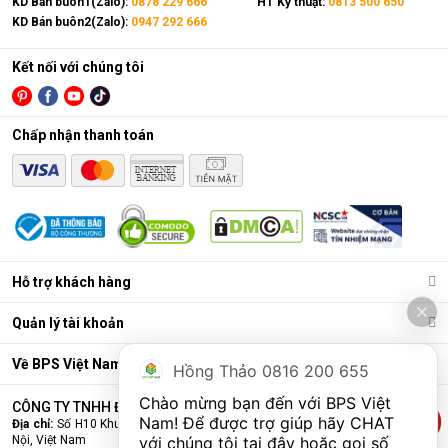
KD Bán buôn1(Zalo):
0878 229 666
HT Kỹ thuật:
0813 500 650
KD Bán buôn2(Zalo):
0947 292 666
Kết nối với chúng tôi
Chấp nhận thanh toán
Hỗ trợ khách hàng
Quản lý tài khoản
Về BPS Việt Nam
Hồng Thảo 0816 200 655
Chào mừng bạn đến với BPS Việt 
CÔNG TY TNHH ĐẦU TƯ VÀ THƯƠNG MẠI BPS VIỆT NAM
Nam! Để được trợ giúp hãy CHAT 
Địa chỉ:
Số H10 Khu đấu giá Ngô Thì Nhậm, Phường Hà Đông, Thành phố Hà
Nội, Việt Nam
với chúng tôi tại đây hoặc gọi số 