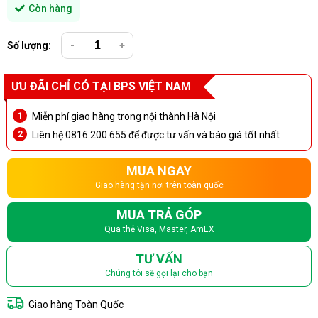
Còn hàng
Số lượng:
-
+
ƯU ĐÃI CHỈ CÓ TẠI BPS VIỆT NAM
Miễn phí giao hàng trong nội thành Hà Nội
Liên hệ 0816.200.655 để được tư vấn và báo giá tốt nhất
MUA NGAY
Giao hàng tận nơi trên toàn quốc
MUA TRẢ GÓP
Qua thẻ Visa, Master, AmEX
TƯ VẤN
Chúng tôi sẽ gọi lại cho bạn
Giao hàng Toàn Quốc