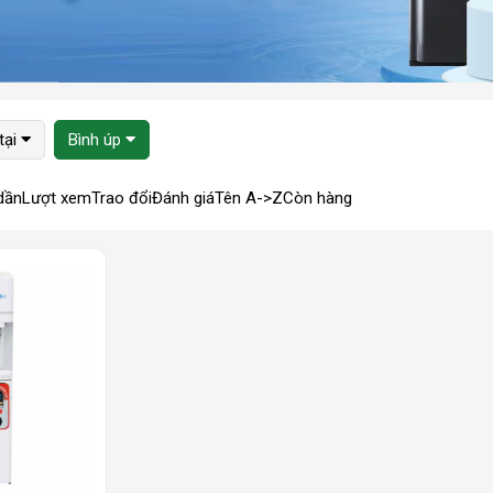
tại
Bình úp
dần
Lượt xem
Trao đổi
Đánh giá
Tên A->Z
Còn hàng