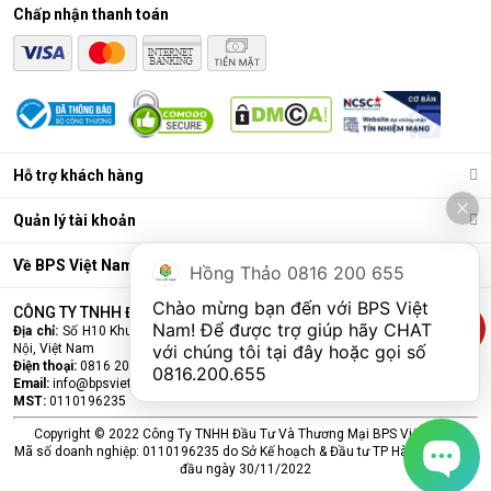
Chấp nhận thanh toán
Hỗ trợ khách hàng
Quản lý tài khoản
Về BPS Việt Nam
Hồng Thảo 0816 200 655
Chào mừng bạn đến với BPS Việt 
CÔNG TY TNHH ĐẦU TƯ VÀ THƯƠNG MẠI BPS VIỆT NAM
Nam! Để được trợ giúp hãy CHAT 
Địa chỉ:
Số H10 Khu đấu giá Ngô Thì Nhậm, Phường Hà Đông, Thành phố Hà
Nội, Việt Nam
với chúng tôi tại đây hoặc gọi số 
Điện thoại:
0816 200 655
0816.200.655
Email:
info@bpsvietnam.vn
MST:
0110196235
Copyright © 2022 Công Ty TNHH Đầu Tư Và Thương Mại BPS Việt Nam.
Mã số doanh nghiệp: 0110196235 do Sở Kế hoạch & Đầu tư TP Hà Nội cấp lần
đầu ngày 30/11/2022