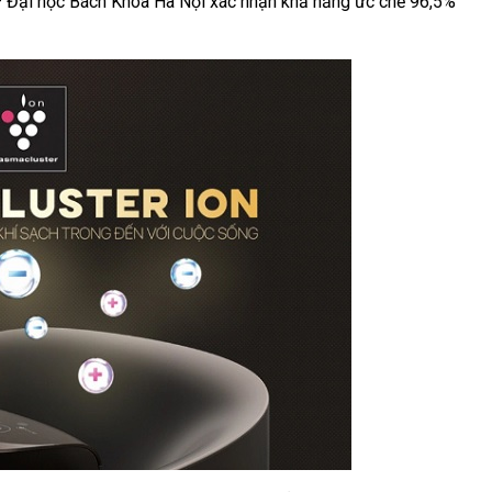
 – Đại học Bách Khoa Hà Nội xác nhận khả năng ức chế 96,5%