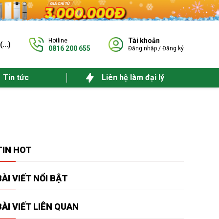
Tài khoản
Hotline
(
...
)
0816 200 655
Đăng nhập
/
Đăng ký
Tin tức
Liên hệ làm đại lý
TIN
HOT
BÀI VIẾT
NỔI BẬT
BÀI VIẾT
LIÊN QUAN