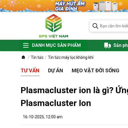
DANH MỤC SẢN PHẨM
Sản p
Tin tức
Tin tức máy lọc không khí
TƯ VẤN
DỰ ÁN
MẸO VẶT ĐỜI SỐNG
Plasmacluster ion là gì? Ứ
Plasmacluster Ion
16-10-2025, 12:00 am