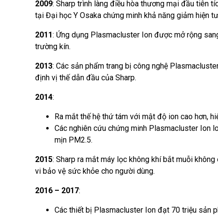
2009
: Sharp trình làng điều hòa thương mại đầu tiên 
tại Đại học Y Osaka chứng minh khả năng giảm hiện tư
2011
: Ứng dụng Plasmacluster Ion được mở rộng sang
trường kín.
2013
: Các sản phẩm trang bị công nghệ Plasmacluster I
định vị thế dẫn đầu của Sharp.
2014
:
Ra mắt thế hệ thứ tám với mật độ ion cao hơn, 
Các nghiên cứu chứng minh Plasmacluster Ion loạ
mịn PM2.5.
2015
: Sharp ra mắt máy lọc không khí bắt muỗi không 
vi bảo vệ sức khỏe cho người dùng.
2016 – 2017
:
Các thiết bị Plasmacluster Ion đạt 70 triệu sản 