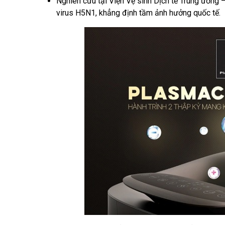
Nghiên cứu tại Viện Vệ sinh Dịch tễ Trung ương
virus H5N1, khẳng định tầm ảnh hưởng quốc tế.