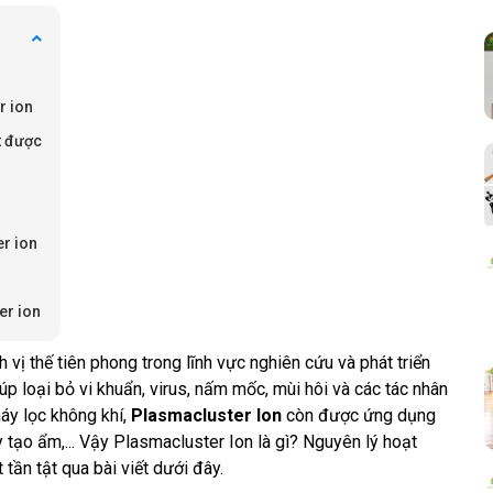
er ion
t được
r ion
er ion
vị thế tiên phong trong lĩnh vực nghiên cứu và phát triển
p loại bỏ vi khuẩn, virus, nấm mốc, mùi hôi và các tác nhân
áy lọc không khí,
Plasmacluster Ion
còn được ứng dụng
áy tạo ẩm,... Vậy Plasmacluster Ion là gì? Nguyên lý hoạt
tần tật qua bài viết dưới đây.