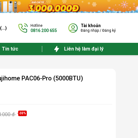
Tài khoản
Hotline
(
...
)
0816 200 655
Đăng nhập
/
Đăng ký
Tin tức
Liên hệ làm đại lý
Fujihome PAC06-Pro (5000BTU)
0.000 đ
-30%