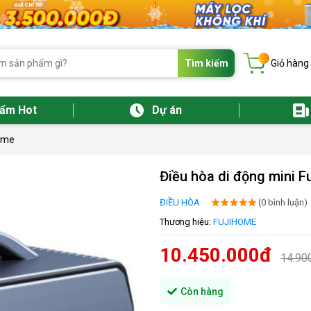
...
Tìm kiếm
Giỏ hàng
hẩm Hot
Dự án
Home
Điều hòa di động mini 
ĐIỀU HÒA
(0 bình luận)
Thương hiệu:
FUJIHOME
10.450.000đ
14.90
Còn hàng