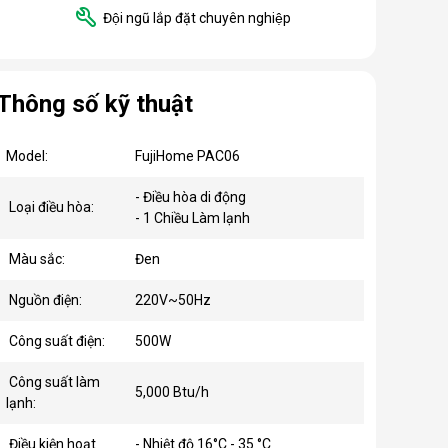
Đội ngũ lắp đặt chuyên nghiệp
Thông số kỹ thuật
Model:
FujiHome PAC06
- Điều hòa di động
Loại điều hòa:
- 1 Chiều Làm lạnh
Màu sắc:
Đen
Nguồn điện:
220V~50Hz
Công suất điện:
500W
Công suất làm
5,000 Btu/h
lạnh:
Điều kiện hoạt
- Nhiệt độ 16°C - 35 °C