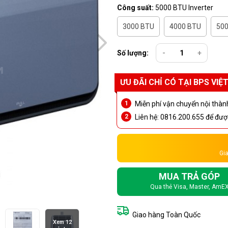
Công suất:
5000 BTU Inverter
3000 BTU
4000 BTU
50
Số lượng:
-
+
ƯU ĐÃI CHỈ CÓ TẠI BPS VIỆ
Miễn phí vận chuyển nội thàn
Liên hệ: 0816.200.655 để được
Gia
MUA TRẢ GÓP
Qua thẻ Visa, Master, AmE
Giao hàng Toàn Quốc
Xem 12