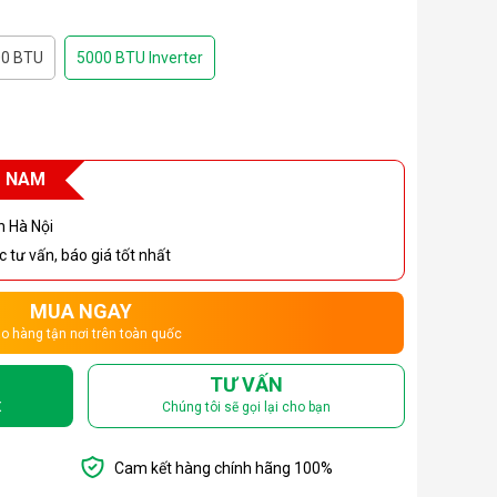
00 BTU
5000 BTU Inverter
T NAM
h Hà Nội
 tư vấn, báo giá tốt nhất
MUA NGAY
o hàng tận nơi trên toàn quốc
TƯ VẤN
X
Chúng tôi sẽ gọi lại cho bạn
Cam kết hàng chính hãng 100%