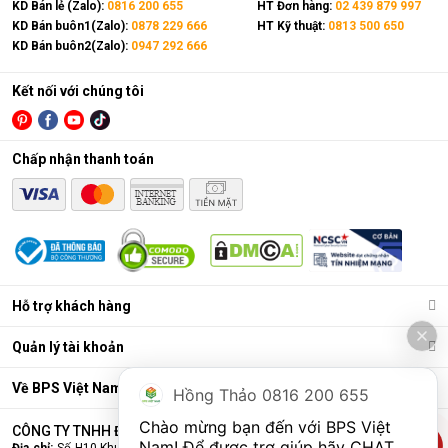
KD Bán lẻ (Zalo):
0816 200 655
HT Đơn hàng:
02 439 879 997
KD Bán buôn1(Zalo):
0878 229 666
HT Kỹ thuật:
0813 500 650
KD Bán buôn2(Zalo):
0947 292 666
Kết nối với chúng tôi
Chấp nhận thanh toán
Hỗ trợ khách hàng
Quản lý tài khoản
Về BPS Việt Nam
Hồng Thảo 0816 200 655
Chào mừng bạn đến với BPS Việt 
CÔNG TY TNHH ĐẦU TƯ VÀ THƯƠNG MẠI BPS VIỆT NAM
Nam! Để được trợ giúp hãy CHAT 
Địa chỉ:
Số H10 Khu đấu giá Ngô Thì Nhậm, Phường Hà Đông, Thành phố Hà