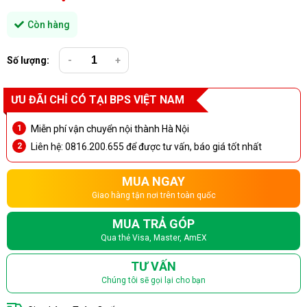
Còn hàng
Số lượng:
-
+
ƯU ĐÃI CHỈ CÓ TẠI BPS VIỆT NAM
Miễn phí vận chuyển nội thành Hà Nội
Liên hệ: 0816.200.655 để được tư vấn, báo giá tốt nhất
MUA NGAY
Giao hàng tận nơi trên toàn quốc
MUA TRẢ GÓP
Qua thẻ Visa, Master, AmEX
TƯ VẤN
Chúng tôi sẽ gọi lại cho bạn