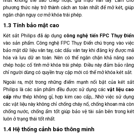
nhất không thể sao chép hoặc giả mạo vân tay. Làm cho 
phương thức này trở thành cách an toàn nhất để mở két, giúp 
ngăn chặn nguy cơ mở khóa trái phép.
1.3 Tính bảo mật cao
Két sắt Philips đã áp dụng 
công nghệ tiến FPC Thụy Điển
vào sản phẩm. Công nghệ FPC Thụy Điển chú trọng vào việc 
bảo mật dữ liệu vân tay, các dấu vân tay khi đăng ký được mã 
hóa và lưu dữ an toàn. Nên có thể ngăn chặn khả năng sao 
chép hoặc cố tình mở khóa trái phép. Điều này đảm bảo rằng 
chỉ người dùng có quyền truy cập mới có thể mở khóa két sắt.
Ngoài ra, một trong những điểm mạnh nổi bật của két sắt 
Philips là các sản phẩm đều được sử dụng các 
vật liệu cao 
cấp
 như thép không gỉ, hợp kim cao cấp,...Nhờ việc sử dụng 
các vật liệu này không chỉ chống cháy nổ, chống khoan mà còn 
chống nước, chống ẩm tốt giúp bảo vệ tài sản bên trong két 
luôn ở trạng thái tốt nhất. 
1.4 Hệ thống cảnh báo thông minh