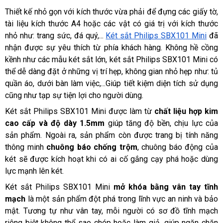
Thiết kế nhỏ gọn với kích thước vừa phải để đựng các giấy tờ, 
tài liệu kích thước A4 hoặc các vật có giá trị với kích thước 
nhỏ như: trang sức, đá quý,... 
Két sắt Philips SBX101 Mini
 đã 
nhận được sự yêu thích từ phía khách hàng. Không hề cồng 
kềnh như các mẫu két sắt lớn, két sắt Philips SBX101 Mini có 
thể dễ dàng đặt ở những vị trí hẹp, không gian nhỏ hẹp như: tủ 
quần áo, dưới bàn làm việc,...Giúp tiết kiệm diện tích sử dụng 
cũng như tạp sự tiện lợi cho người dùng.
Két sắt Philips SBX101 Mini được làm từ
 chất liệu hợp kim 
cao cấp và độ dày 1.5mm
 giúp tăng độ bền, chịu lực của 
sản phẩm. Ngoài ra, sản phẩm còn được trang bị tính năng 
thông minh 
chuông báo chống trộm
, chuông báo động của 
két sẽ được kích hoạt khi có ai cố gắng cạy phá hoặc dùng 
lực mạnh lên két.
Két sắt Philips SBX101 Mini 
mở khóa bằng vân tay tĩnh 
mạch
 là một sản phẩm đột phá trong lĩnh vực an ninh và bảo 
mật. Tương tự như vân tay, mỗi người có sơ đồ tĩnh mạch 
riêng biệt không thể sao chép hoặc làm giả, giúp ngăn chặn 