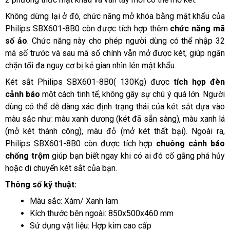
Không dừng lại ở đó, chức năng mở khóa bằng mật khẩu của 
Philips SBX601-8B0 còn được tích hợp thêm 
chức năng mã 
số ảo
. Chức năng này cho phép người dùng có thể nhập 32 
mã số trước và sau mã số chính vẫn mở được két, giúp ngăn 
chặn tối đa nguy cơ bị kẻ gian nhìn lén mật khẩu.
Két sắt Philips SBX601-8B0( 130Kg) được
 tích hợp đèn 
cảnh báo
 một cách tinh tế, không gây sự chú ý quá lớn. Người 
dùng có thể dễ dàng xác định trạng thái của két sắt dựa vào 
màu sắc như: màu xanh dương (két đã sẵn sàng), màu xanh lá 
(mở két thành công), màu đỏ (mở két thất bại). Ngoài ra, 
Philips SBX601-8B0 còn được tích hợp 
chuông cảnh báo 
chống trộm 
giúp bạn biết ngay khi có ai đó cố gắng phá hủy 
hoặc di chuyển két sắt của bạn.
Thông số kỹ thuật:
Màu sắc: Xám/ Xanh lam
Kích thước bên ngoài: 850x500x460 mm
Sử dụng vật liệu: Hợp kim cao cấp