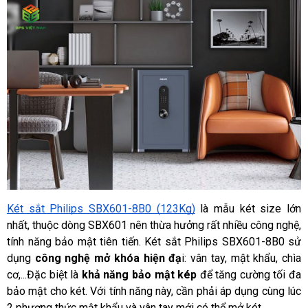
Két sắt Philips SBX601-8B0 (123Kg)
 là mẫu két size lớn 
nhất, thuộc dòng SBX601 nên thừa hưởng rất nhiều công nghệ, 
tính năng bảo mật tiên tiến. Két sắt Philips SBX601-8B0 sử 
dụng
 công nghệ mở khóa hiện đạ
i: vân tay, mật khẩu, chìa 
cơ,...Đặc biệt là
 khả năng bảo mật kép 
để tăng cường tối đa 
bảo mật cho két. Với tính năng này, cần phải áp dụng cùng lúc 
2 phương thức mật khẩu và vân tay mới có thể mở két.