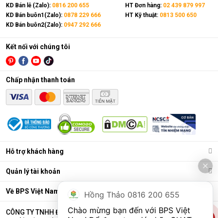
KD Bán lẻ (Zalo):
0816 200 655
HT Đơn hàng:
02 439 879 997
KD Bán buôn1(Zalo):
0878 229 666
HT Kỹ thuật:
0813 500 650
KD Bán buôn2(Zalo):
0947 292 666
Kết nối với chúng tôi
Chấp nhận thanh toán
Hỗ trợ khách hàng
Quản lý tài khoản
Về BPS Việt Nam
Hồng Thảo 0816 200 655
Chào mừng bạn đến với BPS Việt 
CÔNG TY TNHH ĐẦU TƯ VÀ THƯƠNG MẠI BPS VIỆT NAM