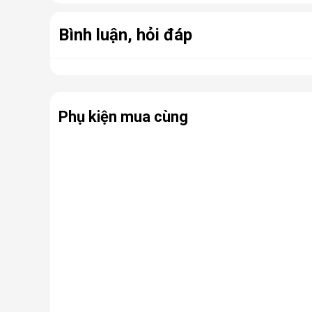
Bình luận, hỏi đáp
 Tính năng bảo mật kép, gia tăng tính bảo m
Khóa thông minh Philips 7300-5 với tính năng bảo m
dùng có thể sử dụng song song 2 phương thức [Mật m
khóa. Thêm an tâm mỗi khi vắng nhà. 
Phụ kiện mua cùng
Trang bị lõi khóa bảo mật cấp C:
Với việc được trang bị lõi khóa bảo mật cấp C, khó
cạy 
gần như tuyệt đối, ngăn chặn mọi sự phá hoại từ
Bộ xử lý Cortex-M3 nâng cao hiệu suất hoạ
Khóa cửa thông minh Philips 7300-5 trang bị bộ vi
khóa lên đến 40%. Tốc độ xử lý thông tin, dữ liệu c