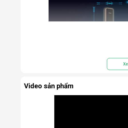
Xe
Video sản phẩm
Philips 7300-5 ngoại quan sang trọng, hiện đại. Thi
kiến trúc. Cảm biến vân tay được thiết kế ngay trên
tiện hơn bao giờ hết. Bề mặt khóa được phủ IML ch
tay để lại.
Khóa cửa thông minh Philips 7300-5 mang đến cho n