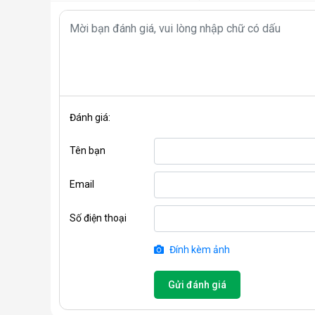
Mở khóa từ xa bằng remote (điều khiển cầm ta
Mở khóa từ bên trong bằng cảm biến hồng ngoạ
1.3 Công nghệ, tính năng bảo mật có trên
Công nghệ nhận diện vân tay FPC Thụy Điển
Đánh giá:
Tên bạn
Được ứng dụng trên tất cả các dòng khóa thông minh
chưa đến 0.5s dựa trên cảm biến điện dung, nhiệt đ
Email
ngăn ngừa hoàn toàn vân tay giả.
Số điện thoại
Chức năng mã số ảo, chống nhìn trộm:
Đính kèm ảnh
Nhiều người dùng cảm thấy khá lo lắng mỗi khi lựa
Gửi đánh giá
mật khẩu dài thì quá khó nhớ. Giờ đây, khóa cửa thôn
chức năng mã số ảo. Người dùng có thể nhập tối đa 
bạn hoàn toàn có thể yên tâm nhập mật khẩu mà không