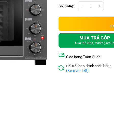
Số lượng:
-
+
Gia
MUA TRẢ GÓP
Qua thẻ Visa, Master, AmE
Giao hàng Toàn Quốc
Đổi trả theo chính sách hãng
(Xem chi Tiết)