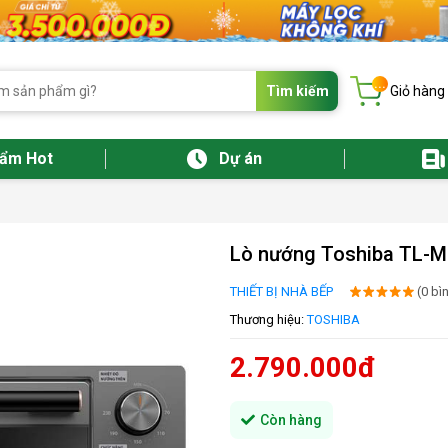
...
Tìm kiếm
Giỏ hàng
hẩm Hot
Dự án
Lò nướng Toshiba TL-
THIẾT BỊ NHÀ BẾP
(0 bì
Thương hiệu:
TOSHIBA
2.790.000đ
Còn hàng