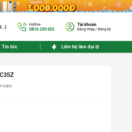
Tài khoản
Hotline
(
...
)
0816 200 655
Đăng nhập
/
Đăng ký
Tin tức
Liên hệ làm đại lý
MC35Z
nh luận)