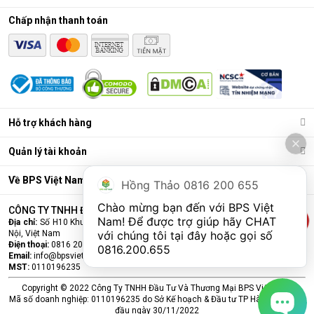
DH150B chính hãng, quý khách hàng hãy liên hệ với BPS Việt
Nam để được tư vấn miễn phí. Chúng tôi cam kết cung cấp
Chấp nhận thanh toán
sản phẩm chất lượng đạt chuẩn, bảo hành chính hãng, cùng
nhiều chính sách ưu đãi dành cho các quý khách hàng khi mua
sắm tại BPS Việt Nam
.
Hỗ trợ khách hàng
Quản lý tài khoản
Về BPS Việt Nam
Hồng Thảo 0816 200 655
Chào mừng bạn đến với BPS Việt 
CÔNG TY TNHH ĐẦU TƯ VÀ THƯƠNG MẠI BPS VIỆT NAM
Nam! Để được trợ giúp hãy CHAT 
Địa chỉ:
Số H10 Khu đấu giá Ngô Thì Nhậm, Phường Hà Đông, Thành phố Hà
với chúng tôi tại đây hoặc gọi số 
Nội, Việt Nam
Điện thoại:
0816 200 655
0816.200.655
Email:
info@bpsvietnam.vn
MST:
0110196235
Copyright © 2022 Công Ty TNHH Đầu Tư Và Thương Mại BPS Việt Nam.
Máy hút ẩm công nghiệp FUJIHAIA DH150B
(150L/ngày)
Mã số doanh nghiệp: 0110196235 do Sở Kế hoạch & Đầu tư TP Hà Nội cấp lần
đầu ngày 30/11/2022