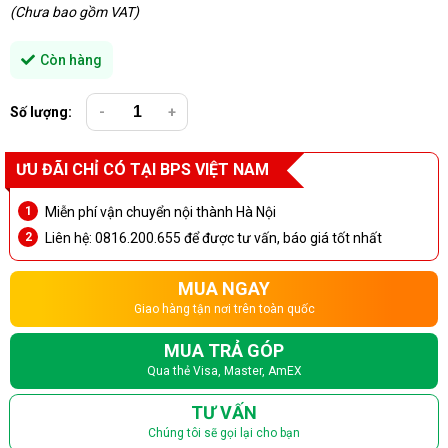
(Chưa bao gồm VAT)
Còn hàng
Số lượng:
-
+
ƯU ĐÃI CHỈ CÓ TẠI BPS VIỆT NAM
Miễn phí vận chuyển nội thành Hà Nội
Liên hệ: 0816.200.655 để được tư vấn, báo giá tốt nhất
MUA NGAY
Giao hàng tận nơi trên toàn quốc
MUA TRẢ GÓP
Qua thẻ Visa, Master, AmEX
TƯ VẤN
Chúng tôi sẽ gọi lại cho bạn