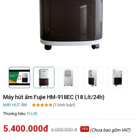
Máy hút ẩm Fujie HM-918EC (18 Lít/24h)
MÁY HÚT ẨM
(1 bình luận)
Thương hiệu:
FUJIE
5.400.000đ
6.000.000 đ
-10%
(Chưa bao gồm VAT)