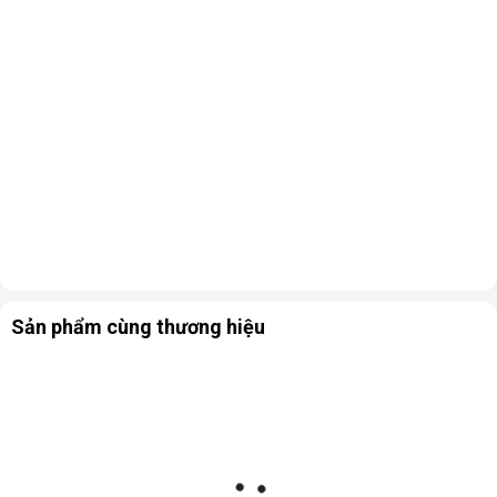
Máy hút ẩm dân dụng Fujie HM-918EC
có tốn điện không?
Với công suất hoạt động là 340W, thiết bị tiêu thụ khoảng
0.34 số điện 1 giờ. Có nghĩa là nếu máy hoạt động liên tục
trong 3 tiếng cũng chỉ tốn hơn 1 số điện. Tính ra chi phí phải
trả không đáng là bao so với hiệu quả mà thiết bị mang lại.
Máy hút ẩm gia đình Fujie HM-918EC
có lọc khí không?
Sản phẩm cùng thương hiệu