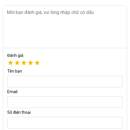
>>> Sản phẩm mới thay thế:
Máy hút ẩm Fujie HM-918EC-N
Đánh giá:
Tên bạn
Email
HM-918EC thiết kế nhỏ gọn, kiểu dáng thời trang, tinh tế và
hiện đại
Số điện thoại
Nguyên lý hoạt động của Fujie HM-
918EC