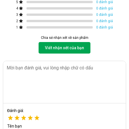
5
0 đánh giá
4
0 đánh giá
3
0 đánh giá
2
0 đánh giá
1
0 đánh giá
Chia sẻ nhận xét về sản phẩm
Viết nhận xét của bạn
Khử khuẩn không khí bằng công nghệ
Ionizer
Máy hút ẩm Fujihome DH14 được trang bị công nghệ Ionizer
giúp giải phóng ion âm vào không khí, hỗ trợ khử khuẩn, giảm
mùi ẩm mốc và hạn chế sự phát triển của vi khuẩn trong môi
trường nồm ẩm. Nhờ đó, không gian phòng luôn khô thoáng,
sạch sẽ và dễ chịu hơn khi sử dụng máy.
Đánh giá:
Tên bạn