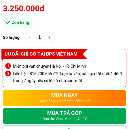
3.250.000đ
Còn hàng
Số lượng:
-
+
ƯU ĐÃI CHỈ CÓ TẠI BPS VIỆT NAM
Miễn phí vận chuyển Hà Nội - Hồ Chí Minh
Liên hệ: 0816.200.655 để được tư vấn, báo giá tốt nhất1 đổi 1
trong 7 ngày nếu có lỗi từ nhà sản xuất
MUA NGAY
Giao hàng tận nơi trên toàn quốc
MUA TRẢ GÓP
Qua thẻ Visa, Master, AmEX