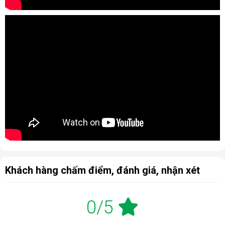
3 chế độ hút ẩm, nhiều tính năng tiện
dụng
Máy được trang bị 3 chế độ hút ẩm thông minh gồm: chế độ
tự động, chế độ hút ẩm lúc ngủ và sấy quần áo, đáp ứng đa
dạng nhu cầu sử dụng trong gia đình. Cảm biến độ ẩm siêu
nhạy thế hệ mới giúp thiết bị đo và kiểm soát độ ẩm trong
phòng chính xác theo thời gian thực. Nhờ đó, máy có thể tự
điều chỉnh công suất phù hợp, đảm bảo không gian luôn duy
trì mức ẩm lý tưởng, hạn chế nấm mốc, bảo vệ sức khỏe và
đồ dùng nội thất. Mọi thông số hoạt động đều được hiển thị
rõ ràng trên màn hình LED, giúp người dùng dễ dàng theo dõi
và điều khiển.
Khách hàng chấm điểm, đánh giá, nhận xét
0/5