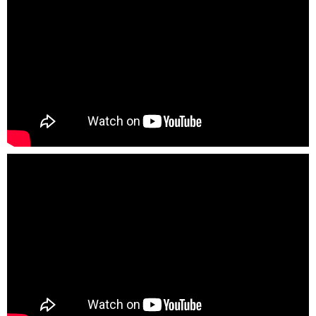
Máy hút ẩm Fujihome DH14 sử dụng máy nén hiệu suất cao
vận hành êm ái, bền bỉ, kết hợp cùng hệ thống quạt gió tối ưu
giúp hút ẩm mạnh mẽ và ổn định. Thiết bị đạt công suất hút
ẩm lên đến 14 lít/ngày, đảm bảo kiểm soát độ ẩm hiệu quả
cho nhiều điều kiện thời tiết nồm ẩm. Phạm vi hoạt động của
DH14 phù hợp cho không gian lên tới 15–25m², đáp ứng nhu
cầu sử dụng trong phòng ngủ, phòng khách, văn phòng nhỏ
hay các khu vực sinh hoạt gia đình.