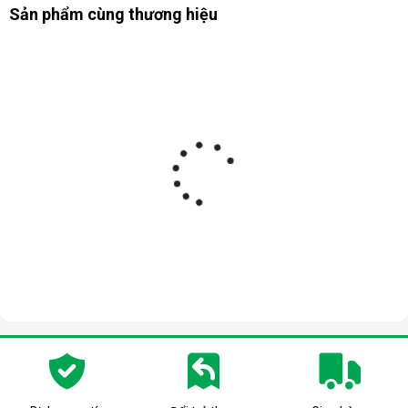
Sản phẩm cùng thương hiệu
Xanh lá: Độ ẩm 45-65%
Đỏ: Độ ẩm cao trên 65%
Thiết kế hiện đại kích thước nhỏ gọn
Máy hút ẩm dân dụng Fujihome DH14 sở hữu thiết kế hiện đại,