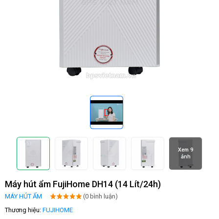
Xem 9
ảnh
Máy hút ẩm FujiHome DH14 (14 Lít/24h)
MÁY HÚT ẨM
(0 bình luận)
Thương hiệu:
FUJIHOME