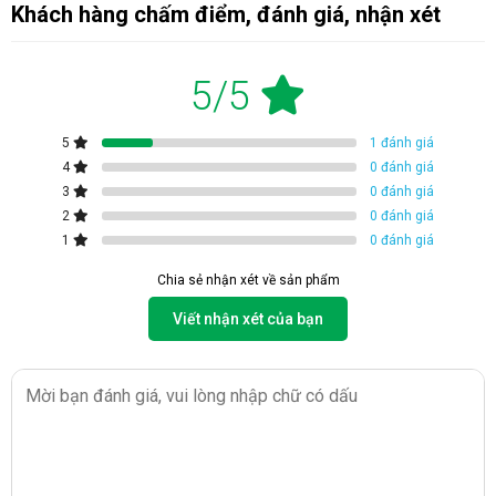
Khách hàng chấm điểm, đánh giá, nhận xét
Model
KM-12W
5/5
Công suất hút ẩm
12 lít/ngày
5
1 đánh giá
4
0 đánh giá
3
0 đánh giá
Công suất tiêu thụ điện
175W
2
0 đánh giá
1
0 đánh giá
Dung tích bình chứa
3 lít
Chia sẻ nhận xét về sản phẩm
Viết nhận xét của bạn
30 x 20.7 x 47.2 cm (rộng x
Kích thước máy
sâu x cao)
Khối lượng
10.4kg