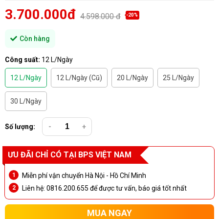
3.700.000đ
4.598.000 đ
-20%
Còn hàng
Công suất:
12 L/Ngày
12 L/Ngày
12 L/Ngày (Cũ)
20 L/Ngày
25 L/Ngày
30 L/Ngày
Số lượng:
-
+
ƯU ĐÃI CHỈ CÓ TẠI BPS VIỆT NAM
Miễn phí vận chuyển Hà Nội - Hồ Chí Minh
Liên hệ: 0816.200.655 để được tư vấn, báo giá tốt nhất
MUA NGAY