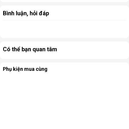
Bình luận, hỏi đáp
Có thể bạn quan tâm
Phụ kiện mua cùng
Không chỉ dừng lại ở việc cải thiện chất lượng không khí, máy
hút ẩm Kosmen KM-12W còn đặc biệt hữu dụng trong việc
bảo quản thực phẩm khô, đồ điện tử, giấy tờ hoặc các vật
dụng dễ hư hỏng do độ ẩm cao. Nhờ hiệu suất hút ẩm ổn định,
thiết bị góp phần tạo ra điều kiện môi trường lý tưởng để bảo
vệ những vật dụng quan trọng trong gia đình.
Máy vận hành với công suất tiêu thụ chỉ 175W, đảm bảo hiệu
quả sử dụng mà vẫn tiết kiệm điện. Người dùng có thể để máy