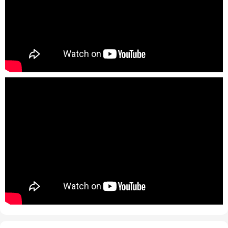
Độ ồn:
Máy hút ẩm vận hành hoạt động liên tục với độ ồn
thấp dưới 40 dB.
Dung tích bình chứa: Thiết kế bình chứa dạng kéo rút, dễ tháo
lắp với dung tích chứa đạt 3 lít.
Điều khiển: Hỗ trợ điều khiển từ xa qua app tiện dụng.
Bảng thông số kỹ thuật chi tiết của máy
hút ẩm Kosmen KM-12W
Thông số kỹ thuật
Thương hiệu
Kosmen
Xuất xứ
Trung Quốc