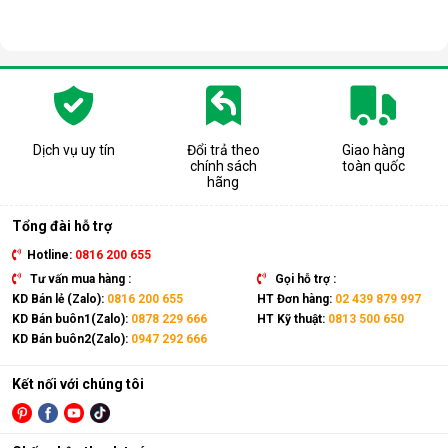
Dịch vụ uy tín
Đổi trả theo
Giao hàng
chính sách
toàn quốc
hãng
Tổng đài hỗ trợ
Hotline:
0816 200 655
Tư vấn mua hàng :
Gọi hỗ trợ :
KD Bán lẻ (Zalo):
0816 200 655
HT Đơn hàng:
02 439 879 997
Máy nén Anuodan cũng giúp thiết bị duy trì trạng thái làm việc
KD Bán buôn1(Zalo):
0878 229 666
HT Kỹ thuật:
0813 500 650
trơn tru trong thời gian dài, tránh quá tải và hạn chế rung lắc.
KD Bán buôn2(Zalo):
0947 292 666
Đây là yếu tố quan trọng đối với những gia đình dùng máy hút
ẩm hằng ngày, đặc biệt trong điều kiện khí hậu ẩm ướt kéo
Kết nối với chúng tôi
dài.
Máy hút ẩm Kosmen KM-12W có thiết kế nhỏ
gọn, tiện dụng cùng dung tích bình chứa lớn