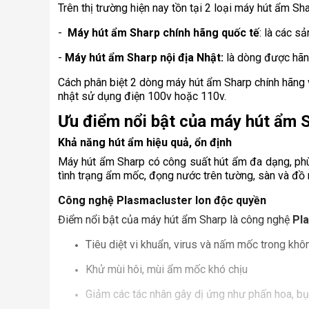
Trên thị trường hiện nay tồn tại 2 loại máy hút ẩm Sha
-
Máy hút ẩm Sharp chính hãng quốc tế
: là các s
-
Máy hút ẩm Sharp nội địa Nhật:
là dòng được hãn
Cách phân biệt 2 dòng máy hút ẩm Sharp chính hãng v
nhật sử dụng điện 100v hoặc 110v.
Ưu điểm nổi bật của máy hút ẩm 
Khả năng hút ẩm hiệu quả, ổn định
Máy hút ẩm Sharp có công suất hút ẩm đa dạng, phù 
tình trạng ẩm mốc, đọng nước trên tường, sàn và đồ n
Công nghệ Plasmacluster Ion độc quyền
Điểm nổi bật của máy hút ẩm Sharp là công nghệ
Pl
Tiêu diệt vi khuẩn, virus và nấm mốc trong khô
Khử mùi hôi, mùi ẩm mốc khó chịu
Giảm các tác nhân gây dị ứng như phấn hoa, bụ