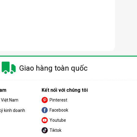
Giao hàng toàn quốc
Nam
Kết nối với chúng tôi
S Việt Nam
Pinterest
Facebook
ký kinh doanh
Youtube
Tiktok
không gian có diện tích nhỏ.