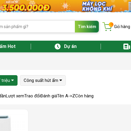
...
Tìm kiếm
Giỏ hàng
hẩm Hot
Dự án
7 triệu
Công suất hút ẩm
dần
Lượt xem
Trao đổi
Đánh giá
Tên A->Z
Còn hàng