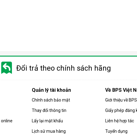
Đổi trả theo chính sách hãng
Quản lý tài khoản
Về BPS Việt 
Chính sách bảo mật
Giới thiệu về BP
Thay đổi thông tin
Giấy phép đăng 
online
Lấy lại mật khẩu
Liên hệ hợp tác
c ưu chuộng
Lịch sử mua hàng
Tuyển dụng
ít/ngày, thiết kế nhỏ gọn phù hợp cho phòng ngủ, phòng làm việc 