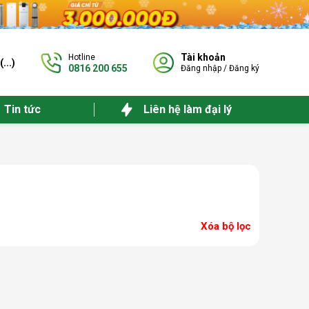
Tài khoản
Hotline
(
...
)
0816 200 655
Đăng nhập
/
Đăng ký
Tin tức
Liên hệ làm đại lý
Xóa bộ lọc