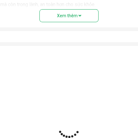
mà còn trong lành, an toàn hơn cho sức khỏe.
Xem thêm
ăng, phù hợp sử dụng liên tục trong thời gian dài. Độ ồn thấp g
 ngủ, phòng làm việc hoặc phòng em bé.
 và an toàn hơn trong quá trình vận hành.
theo phong cách Nhật Bản. Kích thước nhỏ gọn, bánh xe di chuyển 
oặc căn hộ chung cư.