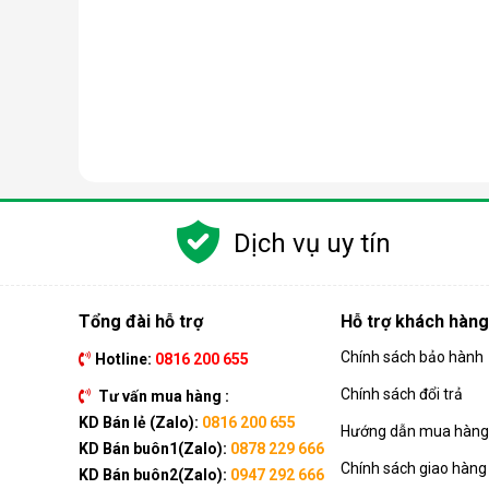
Dịch vụ uy tín
Tổng đài hỗ trợ
Hỗ trợ khách hàng
Chính sách bảo hành
Hotline:
0816 200 655
Chính sách đổi trả
Tư vấn mua hàng :
KD Bán lẻ (Zalo):
0816 200 655
Hướng dẫn mua hàng 
Các dòng máy hút ẩm Sharp đượ
KD Bán buôn1(Zalo):
0878 229 666
Chính sách giao hàng
Máy hút ẩm Sharp DW-12A-W:
Công suất 12 l
KD Bán buôn2(Zalo):
0947 292 666