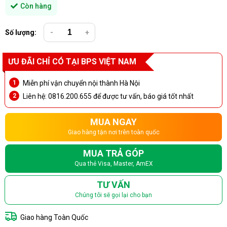
Còn hàng
Số lượng:
-
+
ƯU ĐÃI CHỈ CÓ TẠI BPS VIỆT NAM
Miễn phí vận chuyển nội thành Hà Nội
Liên hệ: 0816.200.655 để được tư vấn, báo giá tốt nhất
MUA NGAY
Giao hàng tận nơi trên toàn quốc
MUA TRẢ GÓP
Qua thẻ Visa, Master, AmEX
TƯ VẤN
Chúng tôi sẽ gọi lại cho bạn
Giao hàng Toàn Quốc