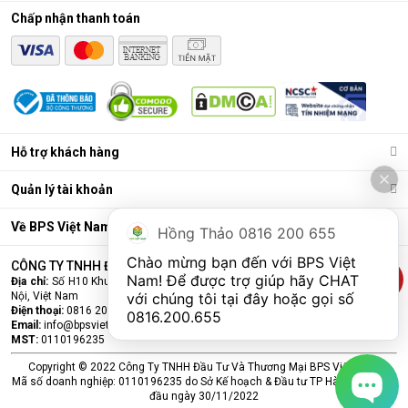
Chấp nhận thanh toán
Hỗ trợ khách hàng
Quản lý tài khoản
Về BPS Việt Nam
Hồng Thảo 0816 200 655
Chào mừng bạn đến với BPS Việt 
CÔNG TY TNHH ĐẦU TƯ VÀ THƯƠNG MẠI BPS VIỆT NAM
Nam! Để được trợ giúp hãy CHAT 
Địa chỉ:
Số H10 Khu đấu giá Ngô Thì Nhậm, Phường Hà Đông, Thành phố Hà
Nội, Việt Nam
với chúng tôi tại đây hoặc gọi số 
Điện thoại:
0816 200 655
0816.200.655
Email:
info@bpsvietnam.vn
MST:
0110196235
Copyright © 2022 Công Ty TNHH Đầu Tư Và Thương Mại BPS Việt Nam.
Mã số doanh nghiệp: 0110196235 do Sở Kế hoạch & Đầu tư TP Hà Nội cấp lần
đầu ngày 30/11/2022