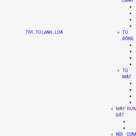
LẠNH
TIVI
,
TỦ LẠNH
,
LOA
TỦ
ĐÔNG
TỦ
MÁT
MÁY RỬA
BÁT
NỒI CƠM