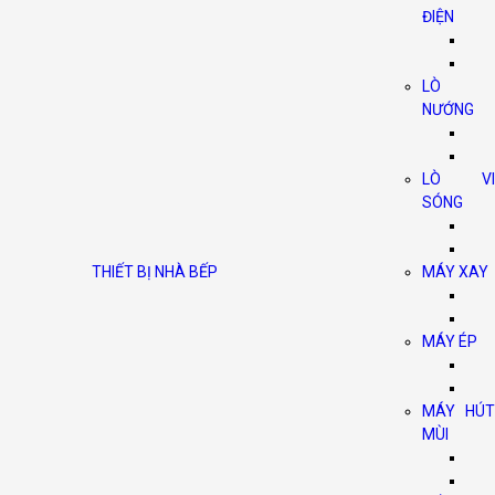
ĐIỆN
LÒ
NƯỚNG
LÒ VI
SÓNG
THIẾT BỊ NHÀ BẾP
MÁY XAY
MÁY ÉP
MÁY HÚT
MÙI