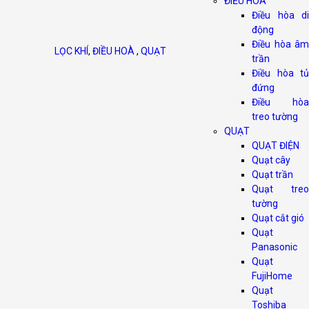
ĐIỀU HOÀ
Điều hòa di
động
Điều hòa âm
LỌC KHÍ
,
ĐIỀU HOÀ
,
QUẠT
trần
Điều hòa tủ
đứng
Điều hòa
treo tường
QUẠT
QUẠT ĐIỆN
Quạt cây
Quạt trần
Quạt treo
tường
Quạt cắt gió
Quạt
Panasonic
Quạt
FujiHome
Quạt
Toshiba