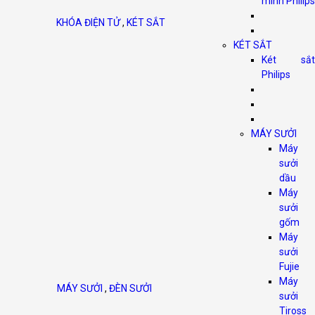
minh Philips
KHÓA ĐIỆN TỬ
,
KÉT SẮT
KÉT SẮT
Két sắt
Philips
MÁY SƯỞI
Máy
sưởi
dầu
Máy
sưởi
gốm
Máy
sưởi
Fujie
Máy
MÁY SƯỞI
,
ĐÈN SƯỞI
sưởi
Tiross