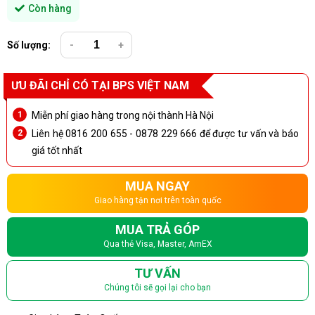
Còn hàng
Số lượng:
-
+
ƯU ĐÃI CHỈ CÓ TẠI BPS VIỆT NAM
Miễn phí giao hàng trong nội thành Hà Nội
Liên hệ 0816 200 655 - 0878 229 666 để được tư vấn và báo
giá tốt nhất
MUA NGAY
Giao hàng tận nơi trên toàn quốc
MUA TRẢ GÓP
Qua thẻ Visa, Master, AmEX
TƯ VẤN
Chúng tôi sẽ gọi lại cho bạn