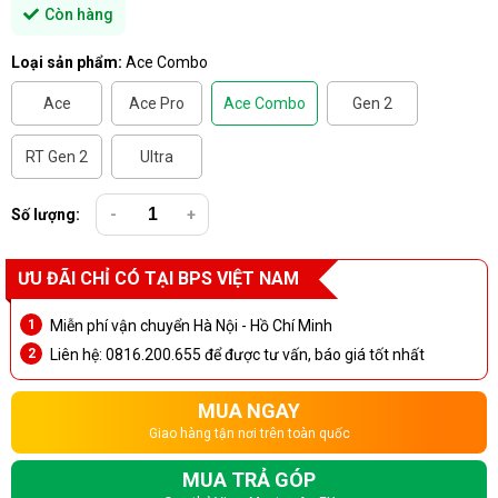
Còn hàng
Loại sản phẩm:
Ace Combo
Ace
Ace Pro
Ace Combo
Gen 2
RT Gen 2
Ultra
Số lượng:
-
+
ƯU ĐÃI CHỈ CÓ TẠI BPS VIỆT NAM
Miễn phí vận chuyển Hà Nội - Hồ Chí Minh
Liên hệ: 0816.200.655 để được tư vấn, báo giá tốt nhất
MUA NGAY
Giao hàng tận nơi trên toàn quốc
MUA TRẢ GÓP