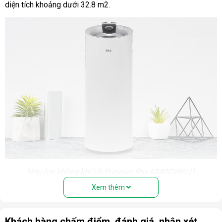
diện tích khoảng dưới 32.8 m2.
Máy lọc không khí LG Puricare Pro AS40GWWJ1
Xem thêm
LG Puricare Pro AS40GWWJ1 thiết kế
hiện đại, lọc sạch bụi mịn
Khách hàng chấm điểm, đánh giá, nhận xét
Puricare Pro AS40GWWJ1 là một sản phẩm được đánh giá