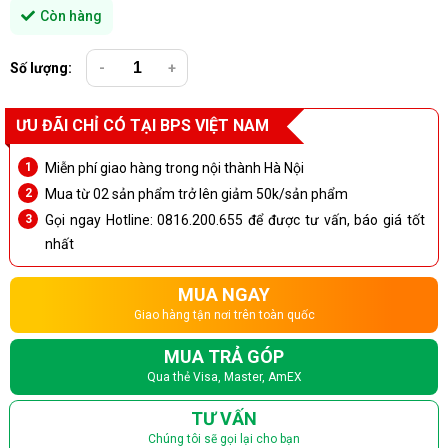
Còn hàng
Số lượng:
-
+
ƯU ĐÃI CHỈ CÓ TẠI BPS VIỆT NAM
Miễn phí giao hàng trong nội thành Hà Nội
Mua từ 02 sản phẩm trở lên giảm 50k/sản phẩm
Gọi ngay Hotline: 0816.200.655 để được tư vấn, báo giá tốt
nhất
MUA NGAY
Giao hàng tận nơi trên toàn quốc
MUA TRẢ GÓP
Qua thẻ Visa, Master, AmEX
TƯ VẤN
Chúng tôi sẽ gọi lại cho bạn