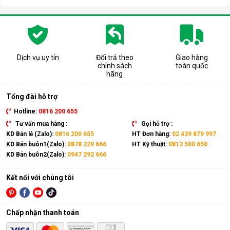
Dịch vụ uy tín
Đổi trả theo
Giao hàng
chính sách
toàn quốc
hãng
Tổng đài hỗ trợ
Hotline:
0816 200 655
Tư vấn mua hàng :
Gọi hỗ trợ :
KD Bán lẻ (Zalo):
0816 200 655
HT Đơn hàng:
02 439 879 997
KD Bán buôn1(Zalo):
0878 229 666
HT Kỹ thuật:
0813 500 650
LG Puricare Pro AS40GWWJ1 có hệ thống đèn báo chất
KD Bán buôn2(Zalo):
0947 292 666
lượng không khí hiện tại
Kết nối với chúng tôi
Hoạt động hiệu quả, tiết kiệm điện năng
LG Puricare Pro AS40GWWJ1 có công suất tiêu thụ chỉ
32W. Mức năng lượng tiêu thụ tương đối thấp so với hiệu
Chấp nhận thanh toán
quả lọc khí mà thiết bị mang lại.