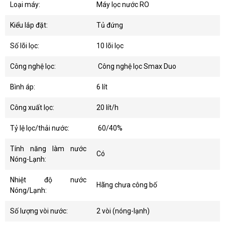
Loại máy:
Máy lọc nước RO
Kiểu lắp đặt:
Tủ đứng
Số lõi lọc:
10 lõi lọc
Công nghệ lọc:
Công nghệ lọc Smax Duo
Bình áp:
6 lít
Công xuất lọc:
20 lít/h
Tỷ lệ lọc/thải nước:
60/40%
Tính năng làm nước
Có
Nóng-Lạnh:
Nhiệt độ nước
Hãng chưa công bố
Nóng/Lạnh:
Số lượng vòi nước:
2 vòi (nóng-lạnh)