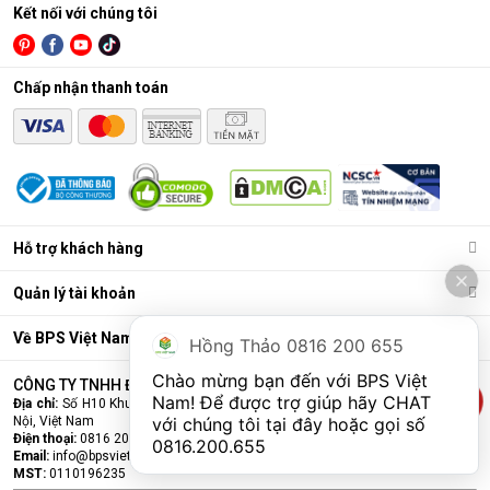
Kết nối với chúng tôi
Chấp nhận thanh toán
Hỗ trợ khách hàng
Quản lý tài khoản
Về BPS Việt Nam
Hồng Thảo 0816 200 655
Chào mừng bạn đến với BPS Việt 
CÔNG TY TNHH ĐẦU TƯ VÀ THƯƠNG MẠI BPS VIỆT NAM
Nam! Để được trợ giúp hãy CHAT 
Địa chỉ:
Số H10 Khu đấu giá Ngô Thì Nhậm, Phường Hà Đông, Thành phố Hà
Nội, Việt Nam
với chúng tôi tại đây hoặc gọi số 
Điện thoại:
0816 200 655
0816.200.655
Email:
info@bpsvietnam.vn
MST:
0110196235