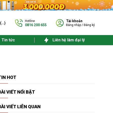
Tài khoản
Hotline
(
...
)
0816 200 655
Đăng nhập
/
Đăng ký
Tin tức
Liên hệ làm đại lý
TIN
HOT
BÀI VIẾT
NỔI BẬT
BÀI VIẾT
LIÊN QUAN