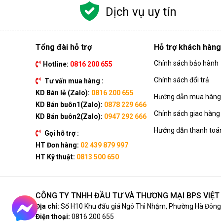
Dịch vụ uy tín
Tổng đài hỗ trợ
Hỗ trợ khách hàng
Chính sách bảo hành
Hotline:
0816 200 655
Chính sách đổi trả
Tư vấn mua hàng :
KD Bán lẻ (Zalo):
0816 200 655
Hướng dẫn mua hàng 
KD Bán buôn1(Zalo):
0878 229 666
Chính sách giao hàng
KD Bán buôn2(Zalo):
0947 292 666
Hướng dẫn thanh toá
Gọi hỗ trợ :
HT Đơn hàng:
02 439 879 997
HT Kỹ thuật:
0813 500 650
CÔNG TY TNHH ĐẦU TƯ VÀ THƯƠNG MẠI BPS VIỆ
Địa chỉ:
Số H10 Khu đấu giá Ngô Thì Nhậm, Phường Hà Đông,
Điện thoại:
0816 200 655