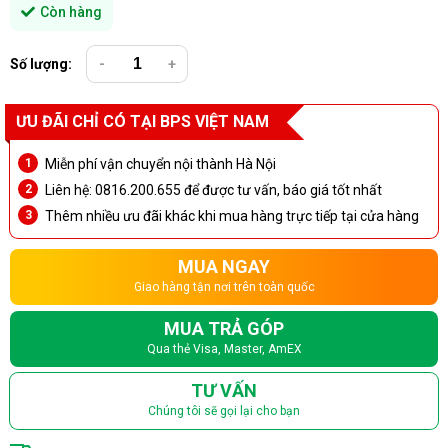
Còn hàng
Số lượng:
-
+
ƯU ĐÃI CHỈ CÓ TẠI BPS VIỆT NAM
Miễn phí vận chuyển nội thành Hà Nội
Liên hệ: 0816.200.655 để được tư vấn, báo giá tốt nhất
Thêm nhiều ưu đãi khác khi mua hàng trực tiếp tại cửa hàng
MUA NGAY
Giao hàng tận nơi trên toàn quốc
MUA TRẢ GÓP
Qua thẻ Visa, Master, AmEX
TƯ VẤN
Chúng tôi sẽ gọi lại cho bạn