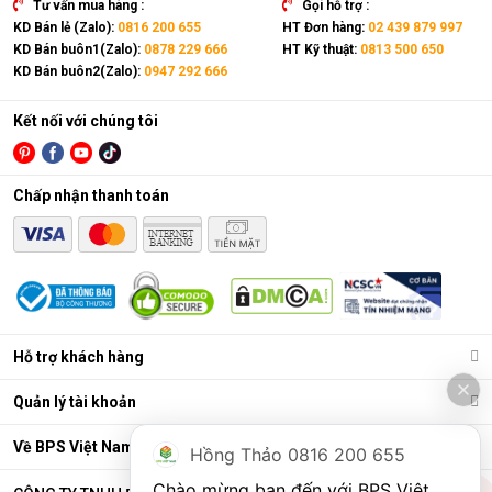
Tư vấn mua hàng :
Gọi hỗ trợ :
KD Bán lẻ (Zalo):
0816 200 655
HT Đơn hàng:
02 439 879 997
KD Bán buôn1(Zalo):
0878 229 666
HT Kỹ thuật:
0813 500 650
KD Bán buôn2(Zalo):
0947 292 666
Kết nối với chúng tôi
Chấp nhận thanh toán
Hỗ trợ khách hàng
Quản lý tài khoản
Về BPS Việt Nam
Hồng Thảo 0816 200 655
Chào mừng bạn đến với BPS Việt 