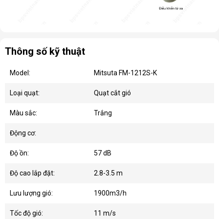
Thông số kỹ thuật
Model:
Mitsuta FM-1212S-K
Loại quạt:
Quạt cắt gió
Màu sắc:
Trắng
Động cơ:
Độ ồn:
57 dB
Độ cao lắp đặt:
2.8-3.5 m
Lưu lượng gió:
1900m3/h
Tốc độ gió:
11 m/s