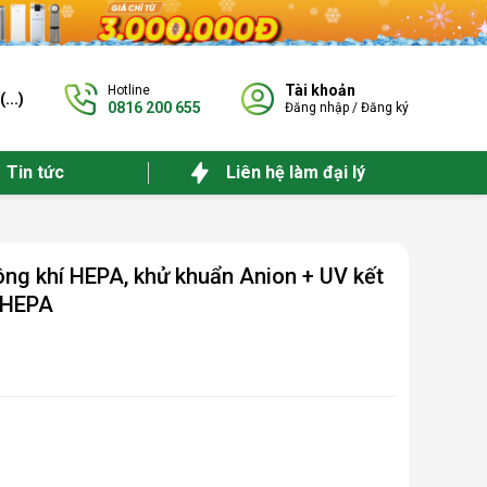
Tài khoản
Hotline
(
...
)
0816 200 655
Đăng nhập
/
Đăng ký
Tin tức
Liên hệ làm đại lý
ông khí HEPA, khử khuẩn Anion + UV kết
-HEPA
)