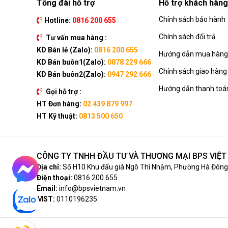
Tổng đài hỗ trợ
Hỗ trợ khách hàng
Chính sách bảo hành
Hotline:
0816 200 655
Chính sách đổi trả
Tư vấn mua hàng :
KD Bán lẻ (Zalo):
0816 200 655
Hướng dẫn mua hàng 
KD Bán buôn1(Zalo):
0878 229 666
Chính sách giao hàng
KD Bán buôn2(Zalo):
0947 292 666
Hướng dẫn thanh toá
Gọi hỗ trợ :
HT Đơn hàng:
02 439 879 997
HT Kỹ thuật:
0813 500 650
CÔNG TY TNHH ĐẦU TƯ VÀ THƯƠNG MẠI BPS VIỆ
Địa chỉ:
Số H10 Khu đấu giá Ngô Thì Nhậm, Phường Hà Đông,
Điện thoại:
0816 200 655
Email:
info@bpsvietnam.vn
MST:
0110196235