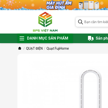
DANH MỤC SẢN PHẨM
Sản p
QUẠT ĐIỆN
Quạt FujiHome