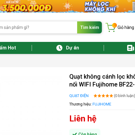
...
Tìm kiếm
Giỏ hàng
hẩm Hot
Dự án
Quạt không cánh lọc kh
nối WIFI Fujihome BF22
QUẠT ĐIỆN
(0 bình luận
Thương hiệu:
FUJIHOME
Liên hệ
Còn hàng