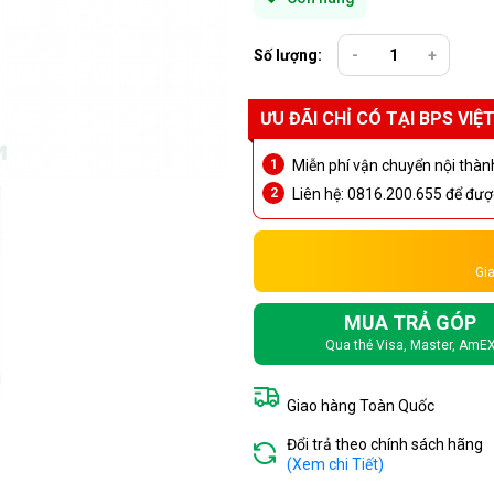
Số lượng:
-
+
ƯU ĐÃI CHỈ CÓ TẠI BPS VIỆ
Miễn phí vận chuyển nội thàn
Liên hệ: 0816.200.655 để được
Gia
MUA TRẢ GÓP
Qua thẻ Visa, Master, AmE
Giao hàng Toàn Quốc
Đổi trả theo chính sách hãng
(Xem chi Tiết)