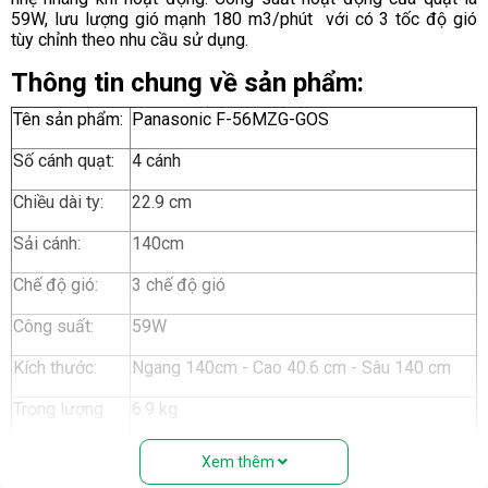
59W, lưu lượng gió mạnh 180 m3/phút với có 3 tốc độ gió
tùy chỉnh theo nhu cầu sử dụng.
Thông tin chung về sản phẩm:
Tên sản phẩm:
Panasonic F-56MZG-GOS
Số cánh quạt:
4 cánh
Chiều dài ty:
22.9 cm
Sải cánh:
140cm
Chế độ gió:
3 chế độ gió
Công suất:
59W
Kích thước:
Ngang 140cm - Cao 40.6 cm - Sâu 140 cm
Trọng lượng
6.9 kg
Nguồn điện:
220V - 50Hz
Xem thêm