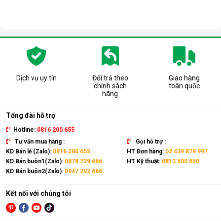
Hẹn giờ từ 1 - 6h
Để tiện lợi hơn cho người dùng trong việc chủ động cài đặt
thời gian hoạt động của quạt phù hợp với nhu cầu sử dụng,
nhà sản xuất đã trang bị cho quạt chức năng hẹn giờ 1h - 3h -
6h.
Remote điều khiển từ xa tiện lợi
Remote điều khiển từ xa trên quạt trần Panasonic F-56MZG-
Dịch vụ uy tín
Đổi trả theo
Giao hàng
chính sách
toàn quốc
GOS được thiết kế thông minh và tiện lợi. Người dùng có thể
hãng
dễ dàng điều khiển mọi hoạt động của quạt từ xa nhanh
chóng.
Tổng đài hỗ trợ
Hotline:
0816 200 655
Tư vấn mua hàng :
Gọi hỗ trợ :
KD Bán lẻ (Zalo):
0816 200 655
HT Đơn hàng:
02 439 879 997
KD Bán buôn1(Zalo):
0878 229 666
HT Kỹ thuật:
0813 500 650
KD Bán buôn2(Zalo):
0947 292 666
Kết nối với chúng tôi