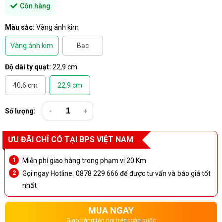
Còn hàng
Màu sắc:
Vàng ánh kim
Vàng ánh kim
Bạc
Độ dài ty quạt:
22,9 cm
40,6 cm
22,9 cm
Số lượng:
-
+
ƯU ĐÃI CHỈ CÓ TẠI BPS VIỆT NAM
Miễn phí giao hàng trong phạm vi 20 Km
Gọi ngay Hotline: 0878 229 666 để được tư vấn và báo giá tốt
nhất
MUA NGAY
Giao hàng tận nơi trên toàn quốc