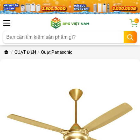
...
QUẠT ĐIỆN
Quạt Panasonic