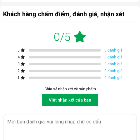
Cấu tạo và nguyên lý hoạt động của
quạt trần Panasonic F-56MZG-GOS
Khách hàng chấm điểm, đánh giá, nhận xét
Cấu tạo:
0/5
Về cơ bản, quạt trần được cấu tạo từ các bộ phận chính: Động
cơ điện (đây chính là bộ phận quan trọng nhất của quạt), cánh
quạt (5 cánh), ống treo (ty quạt - 30cm), hộp điều tốc (để điều
5
0 đánh giá
chỉnh tốc độ gió), hộp điện gắn trên trần, nắp chụp (phễu trên)
4
0 đánh giá
và remote (điều khiển từ xa) đi kèm.
3
0 đánh giá
2
0 đánh giá
1
0 đánh giá
Chia sẻ nhận xét về sản phẩm
Viết nhận xét của bạn