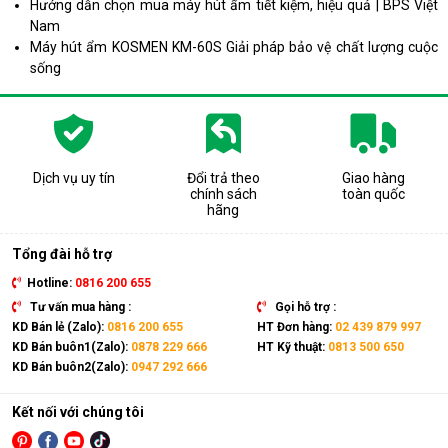
Hướng dẫn chọn mua máy hút ẩm tiết kiệm, hiệu quả | BPS Việt
Nam
Máy hút ẩm KOSMEN KM-60S Giải pháp bảo vệ chất lượng cuộc
sống
Dịch vụ uy tín
Đổi trả theo
Giao hàng
chính sách
toàn quốc
hãng
Tổng đài hỗ trợ
Hotline:
0816 200 655
Tư vấn mua hàng :
Gọi hỗ trợ :
KD Bán lẻ (Zalo):
0816 200 655
HT Đơn hàng:
02 439 879 997
KD Bán buôn1(Zalo):
0878 229 666
HT Kỹ thuật:
0813 500 650
KD Bán buôn2(Zalo):
0947 292 666
Kết nối với chúng tôi