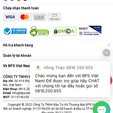
Chấp nhận thanh toán
Hỗ trợ khách hàng
Quản lý tài khoản
Về BPS Việt Nam
Hồng Thảo 0816 200 655
Chào mừng bạn đến với BPS Việt 
CÔNG TY TNHH ĐẦU TƯ VÀ THƯƠNG MẠI BPS VIỆT NAM
Nam! Để được trợ giúp hãy CHAT 
Địa chỉ:
Số H10 Khu đấu giá Ngô Thì Nhậm, Phường Hà Đông, Thành phố Hà
Nội, Việt Nam
với chúng tôi tại đây hoặc gọi số 
Điện thoại:
0816 200 655
0816.200.655
Email:
info@bpsvietnam.vn
MST:
0110196235
Copyright © 2022 Công Ty TNHH Đầu Tư Và Thương Mại BPS Việt Nam.
Mã số doanh nghiệp: 0110196235 do Sở Kế hoạch & Đầu tư TP Hà Nội cấp lần
đầu ngày 30/11/2022