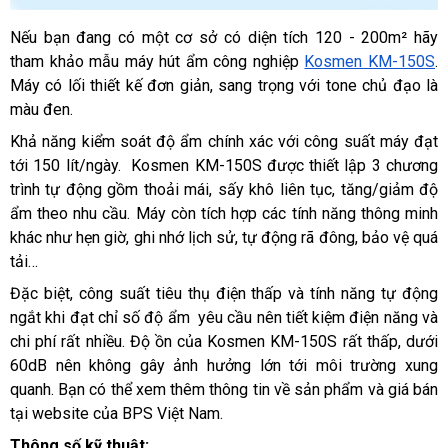
Nếu bạn đang có một cơ sở có diện tích 120 - 200m² hãy 
tham khảo mẫu máy hút ẩm công nghiệp 
Kosmen KM-150S
. 
Máy có lối thiết kế đơn giản, sang trọng với tone chủ đạo là 
màu đen.
Khả năng kiểm soát độ ẩm chính xác với công suất máy đạt 
tới 150 lít/ngày.  Kosmen KM-150S được thiết lập 3 chương 
trình tự động gồm thoải mái, sấy khô liên tục, tăng/giảm độ 
ẩm theo nhu cầu. Máy còn tích hợp các tính năng thông minh 
khác như hẹn giờ, ghi nhớ lịch sử, tự động rã đông, bảo vệ quá 
tải… 
Đặc biệt, công suất tiêu thụ điện thấp và tính năng tự động 
ngắt khi đạt chỉ số độ ẩm  yêu cầu nên tiết kiệm điện năng và 
chi phí rất nhiều. Độ ồn của Kosmen KM-150S rất thấp, dưới 
60dB nên không gây ảnh hưởng lớn tới môi trường xung 
quanh. Bạn có thể xem thêm thông tin về sản phẩm và giá bán 
tại website của BPS Việt Nam
. 
Thông số kỹ thuật: 