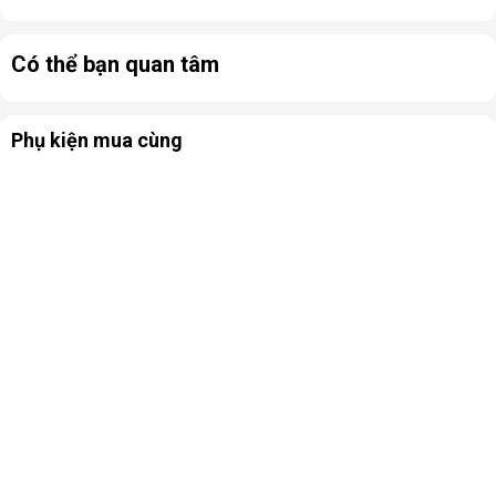
cân bằng của cho thiết bị.
Có thể bạn quan tâm
Phụ kiện mua cùng
Tủ chống ẩm Digi-Cabi DHC-350 dung tích 350 lít
Các phụ kiện đi kèm với thiết bị khi mua sản phẩm gồm
có: