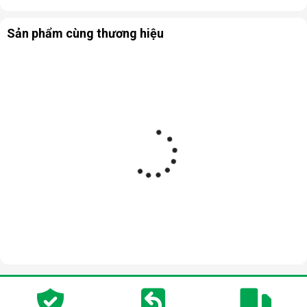
- 5 khay đựng kích thước 837x300mm
Sản phẩm cùng thương hiệu
- 6 thảm chống trượt
- 2 khóa cửa
- 1 cap điện
Ưu điểm nổi bật của Tủ chống ẩm Digi-Cabi DHC-
350
- Digi-Cabi DHC-350 sử dụng nguồn điện 1 pha, nguồn điện
sinh hoạt thông dụng với mức điện áp 110 V – 220 V. Được
đánh giá cao với khả năng xử lý ẩm nhanh chóng, ổn định, liên
tục và bền bỉ trong một thời gian dài.
- Tủ hút ẩm Digi-Cabi DHC-350 hoạt động tiết kiệm điện năng
vượt trội với công suất tiêu thụ chỉ 15W, chưa đến nửa số
điện một ngày. Tối ưu chi chí, giảm thiểu nỗi lo về chi phí sử
dụng điện cho người dùng.
- Sử dụng công nghệ IC để hút ẩm, giúp hiệu quả hút ẩm tăng
gấp 10 lần so với các sản phẩm tủ chống ẩm công nghệ cũ.
Hiệu quả hút ẩm nhanh chóng và vượt trội trong phạm vi