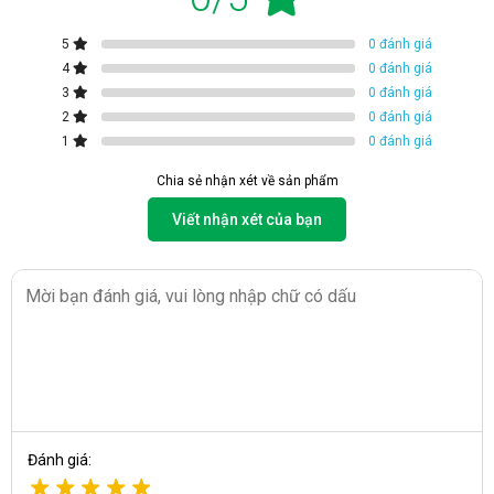
5
0 đánh giá
4
0 đánh giá
3
0 đánh giá
2
0 đánh giá
1
0 đánh giá
Chia sẻ nhận xét về sản phẩm
Viết nhận xét của bạn
Tủ chống ẩm Digi-Cabi DHC-350 dung tích 350 lít
Đặc điểm cấu tạo của Tủ hút ẩm Digi-Cabi DHC-
350
Digi-Cabi DHC-350 có thiết kế dạng hộp đứng vững chãi với
màu đen bắt bắt. Vỏ ngoài được sơn 2 lớp sơn tĩnh điện,
chống cháy, chống ăn mòn tốt. Các góc được hàn đính, dập
khuân chắc chắn, không xuất hiện khe hở. Thiết kế gọn gàng
với kích thước 1200 x 910 x 382 mm và trọng lượng chỉ 63kg,
không quá khó để người dùng di chuyển tới nhiều vị trí khác
nhau.
Đánh giá:
Tủ hút ẩm Digi-Cabi DHC-350 có cấu tạo gồm các bộ