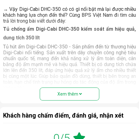
→ Vậy Digi-Cabi DHC-350 có có gì nổi bật mà lại được nhiều
khách hàng lựa chọn đến thế? Cùng BPS Việt Nam đi tìm câu
trả lời trong bài viết dưới đây:
Tủ chống ẩm Digi-Cabi DHC-350 kiểm soát ẩm hiệu quả,
dung tích 350 lít
Tủ hút ẩm Digi-Cabi DHC-350 - Sản phẩm đến từ thương hiệu
Digi-Cabi nổi tiếng. Sản xuất trên dây chuyền công nghệ tiêu
chuẩn quốc tế, mang đến khả năng xử lý ẩm toàn diện, cân
bằng độ ẩm mạnh mẽ và hiệu quả. Thiết bị có dung tích chứa
lớn lên đến 350 lít, đáp ứng hiệu quả xử lý ẩm cho nhiều thiết
bị cùng một lúc. Giúp bảo quản đồ dùng, thiết bị bên trong an
toàn, hạn chế tình trạng hư hỏng do tác động của độ ẩm trong
không khí.
Xem thêm
Khách hàng chấm điểm, đánh giá, nhận xét
0/5