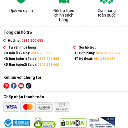
khống chế từ 35% – 60%.
Dịch vụ uy tín
Đổi trả theo
Giao hàng
- Digi-Cabi DHC-350 có dung tích chứa lớn lên đến 350 lít,
chính sách
toàn quốc
giúp cho thiết bị chứa được nhiều đồ đạc hơn, giúp người
hãng
dùng tiết kiệm diện tích sử dụng hơn khi sử dụng.
Tổng đài hỗ trợ
- Bảng điều khiển điện tử lắp đặt bên ngoài thiết bị, giúp
người dùng dễ dàng quan sát và vận hành. Có ổ khóa đảm bảo
Hotline:
0816 200 655
an toàn cho các thiết bị bên trong. Thiết kế gọn gàng, tinh tế,
Tư vấn mua hàng :
Gọi hỗ trợ :
phù hợp sử dụng ở nhiều khu vực khác nhau.
KD Bán lẻ (Zalo):
0816 200 655
HT Đơn hàng:
02 439 879 997
KD Bán buôn1(Zalo):
0878 229 666
HT Kỹ thuật:
0813 500 650
KD Bán buôn2(Zalo):
0947 292 666
Kết nối với chúng tôi
Chấp nhận thanh toán