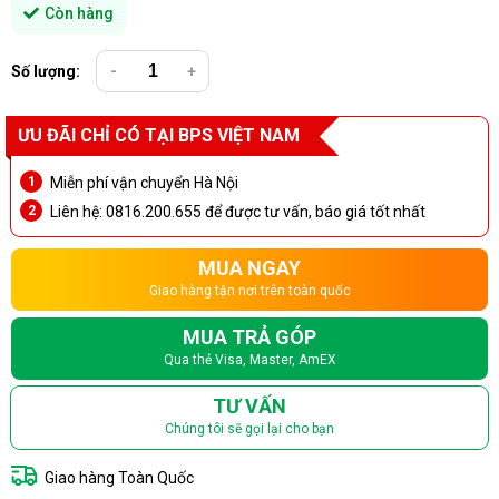
Còn hàng
Số lượng:
-
+
ƯU ĐÃI CHỈ CÓ TẠI BPS VIỆT NAM
Miễn phí vận chuyển Hà Nội
Liên hệ: 0816.200.655 để được tư vấn, báo giá tốt nhất
MUA NGAY
Giao hàng tận nơi trên toàn quốc
MUA TRẢ GÓP
Qua thẻ Visa, Master, AmEX
TƯ VẤN
Chúng tôi sẽ gọi lại cho bạn
Giao hàng Toàn Quốc